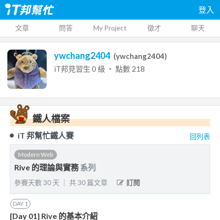
登入
文章
問答
My Project
徵才
聊天
ywchang2404
(
ywchang2404
)
iT邦見習生
0
級 ‧ 點數
218
鐵人檔案
iT 邦幫忙鐵人賽
回列表
Modern Web
Rive 的理論與實務
系列
參賽天數
30
天
｜
共
30
篇文章
訂閱
DAY
1
[Day 01] Rive 的基本介紹