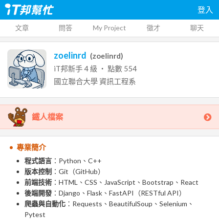
登入
文章
問答
My Project
徵才
聊天
zoelinrd
(
zoelinrd
)
iT邦新手
4
級 ‧ 點數
554
國立聯合大學
資訊工程系
鐵人檔案
專業簡介
程式語言
：Python、C++
版本控制
：Git（GitHub）
前端技術
：HTML、CSS、JavaScript、Bootstrap、React
後端開發
：Django、Flask、FastAPI（RESTful API）
爬蟲與自動化
：Requests、BeautifulSoup、Selenium、
Pytest