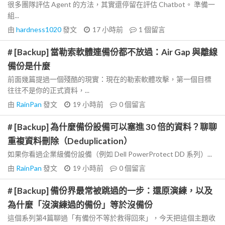
很多團隊評估 Agent 的方法，其實還停留在評估 Chatbot。 準備一
組...
由
hardness1020
發文
17 小時前
1
個留言
# [Backup] 當勒索軟體連備份都不放過：Air Gap 與離線
備份是什麼
前面幾篇提過一個殘酷的現實：現在的勒索軟體攻擊，第一個目標
往往不是你的正式資料，...
由
RainPan
發文
19 小時前
0
個留言
# [Backup] 為什麼備份設備可以塞進 30 倍的資料？聊聊
重複資料刪除（Deduplication）
如果你看過企業級備份設備（例如 Dell PowerProtect DD 系列）...
由
RainPan
發文
19 小時前
0
個留言
# [Backup] 備份界最常被跳過的一步：還原演練，以及
為什麼「沒演練過的備份」等於沒備份
這個系列第4篇聊過「有備份不等於救得回來」，今天把這個主題收