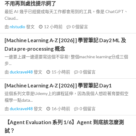
不用再到處找提示詞了
最近 AI 幾乎已經變成每天工作都會用到的工具。像是 ChatGPT、
Claud...
由
nlstudio
發文
12 小時前
0
個留言
[Machine Learning A-Z [2026] ] 學習筆記 Day2 ML 及
Data pre-processing 概念
一邊要上課一邊還要寫這個不容易! 整個machine learning分成三個
步...
由
duckravel48
發文
15 小時前
0
個留言
[Machine Learning A-Z [2026] ] 學習筆記 Day1
這個系列文章是Udemy上的課程延伸，因為我個人想趁著育嬰假空
檔學一點data...
由
duckravel48
發文
16 小時前
0
個留言
【Agent Evaluation 系列 1/6】Agent 到底該怎麼測
試？