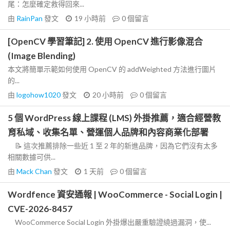
尾：怎麼確定救得回來...
由
RainPan
發文
19 小時前
0
個留言
[OpenCV 學習筆記] 2. 使用 OpenCV 進行影像混合
(Image Blending)
本文將簡單示範如何使用 OpenCV 的 addWeighted 方法進行圖片
的...
由
logohow1020
發文
20 小時前
0
個留言
5 個 WordPress 線上課程 (LMS) 外掛推薦，適合經營教
育私域、收集名單、營運個人品牌和內容商業化部署
📝 這次推薦排除一些近 1 至 2 年的新進品牌，因為它們沒有太多
相關數據可供...
由
Mack Chan
發文
1 天前
0
個留言
Wordfence 資安通報 | WooCommerce - Social Login |
CVE-2026-8457
WooCommerce Social Login 外掛爆出嚴重驗證繞過漏洞，使...