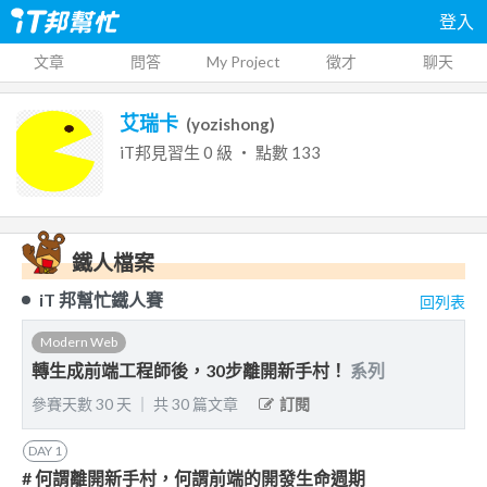
登入
文章
問答
My Project
徵才
聊天
艾瑞卡
(
yozishong
)
iT邦見習生
0
級 ‧ 點數
133
鐵人檔案
iT 邦幫忙鐵人賽
回列表
Modern Web
轉生成前端工程師後，30步離開新手村！
系列
參賽天數
30
天
｜
共
30
篇文章
訂閱
DAY
1
# 何謂離開新手村，何謂前端的開發生命週期