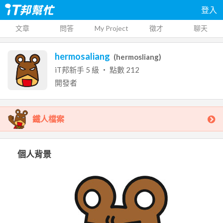
登入
文章
問答
My Project
徵才
聊天
hermosaliang
(
hermosliang
)
iT邦新手
5
級 ‧ 點數
212
開發者
鐵人檔案
個人背景