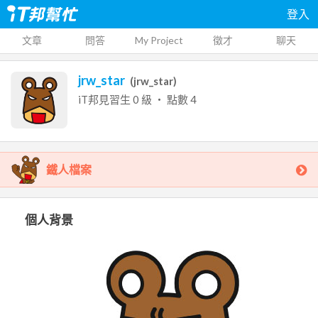
登入
文章
問答
My Project
徵才
聊天
jrw_star
(
jrw_star
)
iT邦見習生
0
級 ‧ 點數
4
鐵人檔案
個人背景