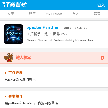
登入
文章
問答
My Project
徵才
聊天
Specter Panther
(
neuralnexuslab
)
iT邦新手
5
級 ‧ 點數
297
NeuralNexusLab
Vulnerability Researcher
鐵人檔案
工作經歷
HackerOne漏洞獵人
專業簡介
用python和JavaScript做漏洞攻擊碼