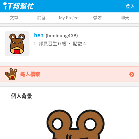
登入
文章
問答
My Project
徵才
聊天
ben
(
benleung439
)
iT邦見習生
0
級 ‧ 點數
4
鐵人檔案
個人背景