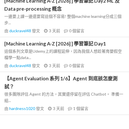
[Machine Learning A-Z [2026] ] 學習筆記 Day2 ML 及
Data pre-processing 概念
一邊要上課一邊還要寫這個不容易! 整個machine learning分成三個
步...
由
duckravel48
發文
3 天前
0
個留言
[Machine Learning A-Z [2026] ] 學習筆記 Day1
這個系列文章是Udemy上的課程延伸，因為我個人想趁著育嬰假空
檔學一點data...
由
duckravel48
發文
3 天前
0
個留言
【Agent Evaluation 系列 1/6】Agent 到底該怎麼測
試？
很多團隊評估 Agent 的方法，其實還停留在評估 Chatbot。 準備一
組...
由
hardness1020
發文
3 天前
1
個留言