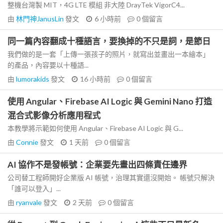
整機台灣製 MIT，4G LTE 模組 非大陸 DrayTek VigorC4...
由
林門神JanusLin
發文
6 小時前
0
個留言
同一篇內容翻成十種語言，要換掉的不只是詞，是節日
我們做的是一套「上傳一張孩子的照片，就寫出並畫出一本繪本」
的產品，內容要以十種語...
由
lumorakids
發文
16 小時前
0
個留言
使用 Angular、Firebase AI Logic 與 Gemini Nano 打造
混合式影像分析應用程式
本教學將示範如何使用 Angular、Firebase AI Logic 與 G...
由
Connie
發文
1 天前
0
個留言
AI 協作不是發帳號：企業要先畫出四條責任邊界
公司替工程師開好企業版 AI 帳號，治理其實還沒開始。 帳號只解決
「誰可以登入」...
由
ryanvale
發文
2 天前
0
個留言