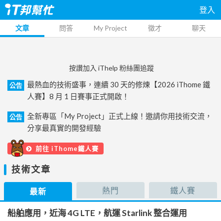
登入
文章
問答
My Project
徵才
聊天
按讚加入 iThelp 粉絲團追蹤
最熱血的技術盛事，連續 30 天的修煉【2026 iThome 鐵
公告
人賽】8 月 1 日賽事正式開啟！
全新專區「My Project」正式上線！邀請你用技術交流，
公告
分享最真實的開發經驗
前往 iThome鐵人賽
技術文章
熱門
鐵人賽
最新
船舶應用，近海 4G LTE，航運 Starlink 整合運用