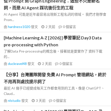
從 Prompt 到 Graph Engineering：這些不只是新名
詞，而是 AI Agent 踩坑後衍生的工程
AI Agent 可能是近年最容易出現新工程名詞的領域。 我們才剛學會
Prom...
由
hardness1020
發文
2 天前
0
個留言
[Machine Learning A-Z [2026] ] 學習筆記 Day3 Data
pre-processing with Python
了解Data Pre-processing的概念後，接著就是要實作了 資料下載
的...
由
duckravel48
發文
2 天前
0
個留言
【分享】台灣團隊開發 免費 AI Prompt 管理網站，終於
不用再到處找提示詞了
最近 AI 幾乎已經變成每天工作都會用到的工具。像是 ChatGPT、
Claud...
由
nlstudio
發文
3 天前
0
個留言