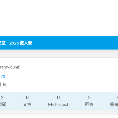
天室
2026 鐵人賽
eremyjoung)
173
士班
2
0
0
5
發問
文章
My Project
回答
邀