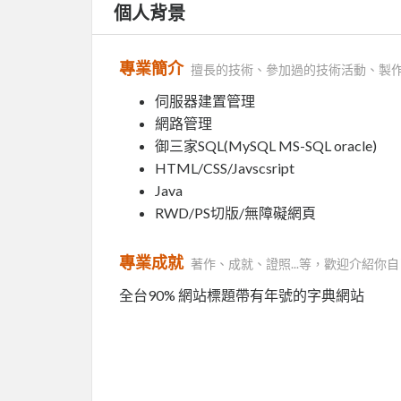
個人背景
專業簡介
擅長的技術、參加過的技術活動、製
伺服器建置管理
網路管理
御三家SQL(MySQL MS-SQL oracle)
HTML/CSS/Javscsript
Java
RWD/PS切版/無障礙網頁
專業成就
著作、成就、證照...等，歡迎介紹你自
全台90% 網站標題帶有年號的字典網站