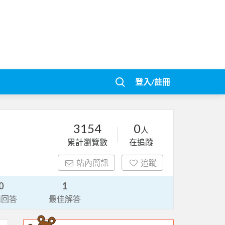
登入/註冊
3154
0
人
累計瀏覽數
在追蹤
站內簡訊
追蹤
0
1
請回答
最佳解答