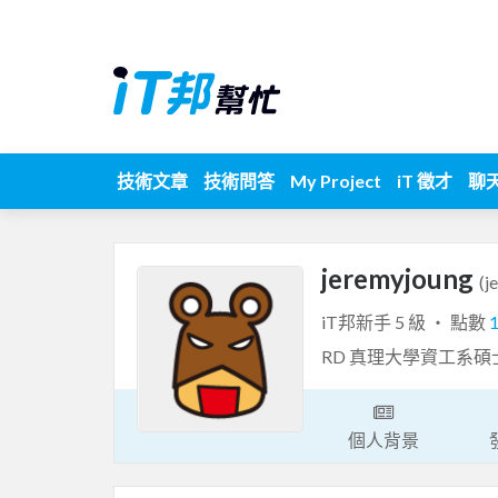
技術文章
技術問答
My Project
iT 徵才
聊
jeremyjoung
(j
iT邦新手 5 級 ‧ 點數
RD 真理大學資工系碩
個人背景