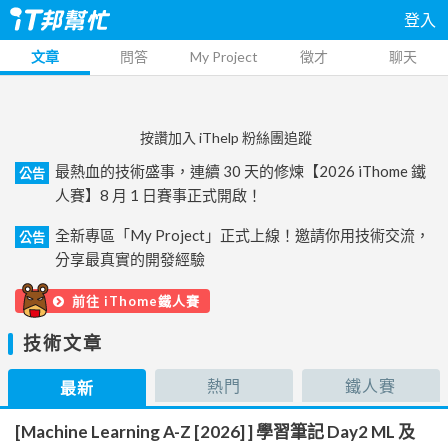
登入
文章
問答
My Project
徵才
聊天
按讚加入 iThelp 粉絲團追蹤
最熱血的技術盛事，連續 30 天的修煉【2026 iThome 鐵
公告
人賽】8 月 1 日賽事正式開啟！
全新專區「My Project」正式上線！邀請你用技術交流，
公告
分享最真實的開發經驗
前往 iThome鐵人賽
技術文章
熱門
鐵人賽
最新
[Machine Learning A-Z [2026] ] 學習筆記 Day2 ML 及