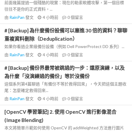
前面幾篇提過一個殘酷的現實：現在的勒索軟體攻擊，第一個目標
往往不是你的正式資料，...
由
RainPan
發文
4 小時前
0
個留言
# [Backup] 為什麼備份設備可以塞進 30 倍的資料？聊聊
重複資料刪除（Deduplication）
如果你看過企業級備份設備（例如 Dell PowerProtect DD 系列）...
由
RainPan
發文
4 小時前
0
個留言
# [Backup] 備份界最常被跳過的一步：還原演練，以及
為什麼「沒演練過的備份」等於沒備份
這個系列第4篇聊過「有備份不等於救得回來」，今天把這個主題收
尾：怎麼確定救得回來...
由
RainPan
發文
4 小時前
0
個留言
[OpenCV 學習筆記] 2. 使用 OpenCV 進行影像混合
(Image Blending)
本文將簡單示範如何使用 OpenCV 的 addWeighted 方法進行圖片