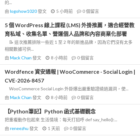
的...
由
logohow1020
發文
5 小時前
0
個留言
5 個 WordPress 線上課程 (LMS) 外掛推薦，適合經營教
育私域、收集名單、營運個人品牌和內容商業化部署
📝 這次推薦排除一些近 1 至 2 年的新進品牌，因為它們沒有太多
相關數據可供...
由
Mack Chan
發文
8 小時前
0
個留言
Wordfence 資安通報 | WooCommerce - Social Login |
CVE-2026-8457
WooCommerce Social Login 外掛爆出嚴重驗證繞過漏洞，使...
由
Mack Chan
發文
8 小時前
0
個留言
【Python筆記】Python 函式基礎觀念
把重複動作包起來 生活情境：每天打招呼 def say_hello():...
由
reneezhu
發文
1 天前
0
個留言