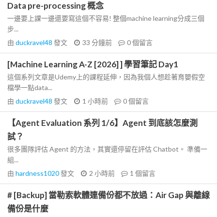
Data pre-processing 概念
一邊要上課一邊還要寫這個不容易! 整個machine learning分成三個
步...
由
duckravel48
發文
33 分鐘前
0
個留言
[Machine Learning A-Z [2026] ] 學習筆記 Day1
這個系列文章是Udemy上的課程延伸，因為我個人想趁著育嬰假空
檔學一點data...
由
duckravel48
發文
1 小時前
0
個留言
【Agent Evaluation 系列 1/6】Agent 到底該怎麼測
試？
很多團隊評估 Agent 的方法，其實還停留在評估 Chatbot。 準備一
組...
由
hardness1020
發文
2 小時前
1
個留言
# [Backup] 當勒索軟體連備份都不放過：Air Gap 與離線
備份是什麼