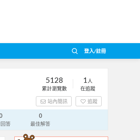
登入/註冊
5128
1
人
累計瀏覽數
在追蹤
站內簡訊
追蹤
0
0
請回答
最佳解答