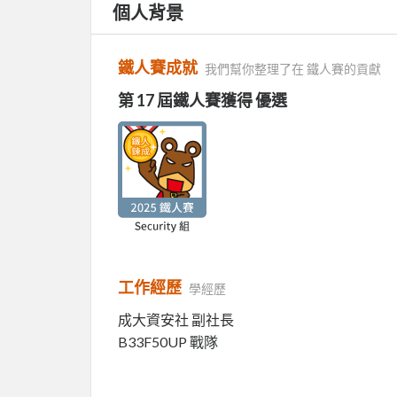
個人背景
鐵人賽成就
我們幫你整理了在 鐵人賽的貢獻
第 17 屆鐵人賽獲得 優選
工作經歷
學經歷
成大資安社 副社長
B33F50UP 戰隊