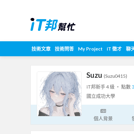
技術文章
技術問答
My Project
iT 徵才
聊
Suzu
(Suzu0415)
iT邦新手 4 級 ‧ 點數
國立成功大學
個人背景