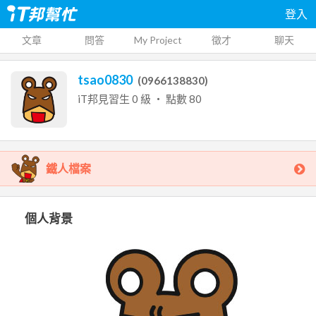
登入
文章
問答
My Project
徵才
聊天
tsao0830
(
0966138830
)
iT邦見習生
0
級 ‧ 點數
80
鐵人檔案
個人背景