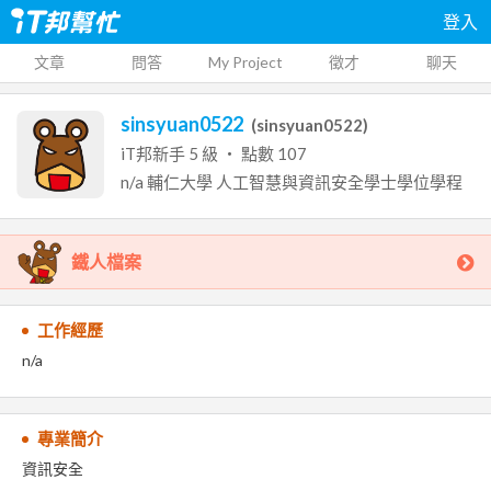
登入
文章
問答
My Project
徵才
聊天
sinsyuan0522
(
sinsyuan0522
)
iT邦新手
5
級 ‧ 點數
107
n/a
輔仁大學
人工智慧與資訊安全學士學位學程
鐵人檔案
工作經歷
n/a
專業簡介
資訊安全