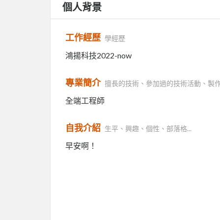
個人背景
工作經歷
學經歷
鴻揚科技2022-now
專業簡介
擅長的技術、參加過的技術活動、製
全端工程師
自我介紹
生平、興趣、個性、部落格...
早安啊！