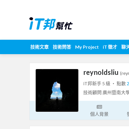
技術文章
技術問答
My Project
iT 徵才
聊
reynoldsliu
(rey
iT邦新手 5 級 ‧ 點數
技術顧問 廣州暨南大
個人背景