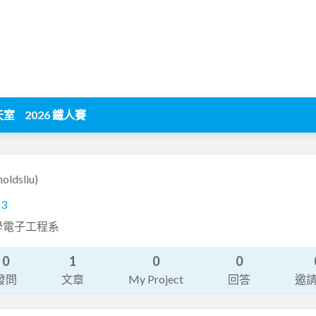
天室
2026 鐵人賽
noldsliu)
23
學電子工程系
0
1
0
0
發問
文章
My Project
回答
邀