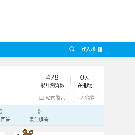
登入/註冊
478
0
人
累計瀏覽數
在追蹤
站內簡訊
追蹤
0
0
請回答
最佳解答