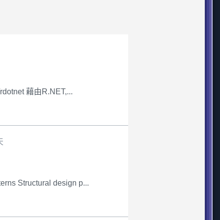
tnet 藉由R.NET,...
天
ctural design p...