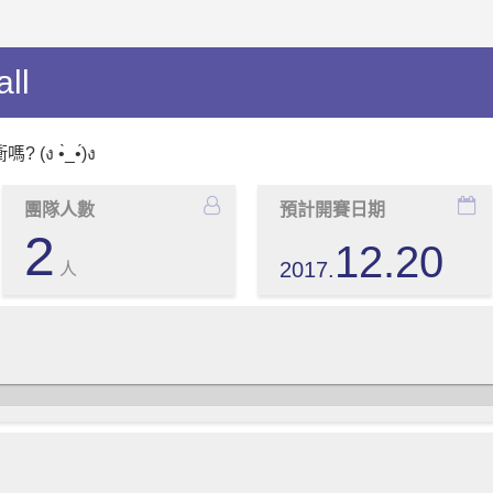
all
(ง •̀_•́)ง
團隊人數
預計開賽日期
2
12.20
2017.
人