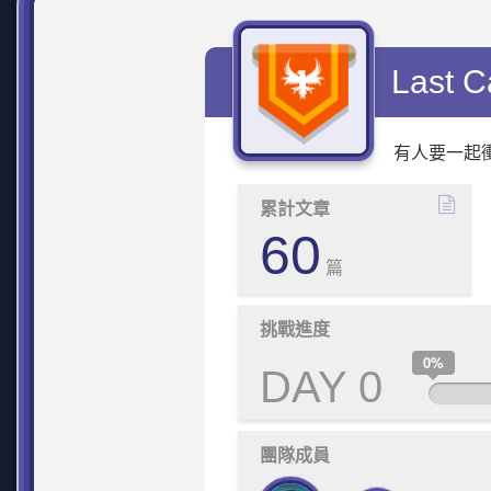
Last C
有人要一起衝嗎? 
累計文章
60
篇
挑戰進度
0%
DAY 0
團隊成員