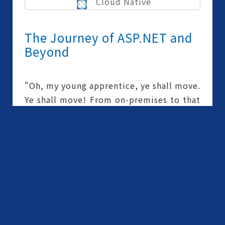
Cloud Native
The Journey of ASP.NET and
Beyond
"Oh, my young apprentice, ye shall move.
Ye shall move! From on-premises to that
cloud! Ye must be..." The broken words
were said by our master who had
inherited from our true mentor a long
time ago. Now, I shall follow the path.