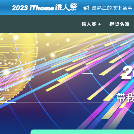
鐵人賽
得獎名單
關於鐵人賽
競賽主題
獎項 & 獎品
活動辦法
帶