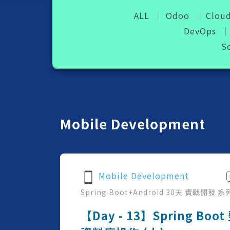
ALL
Odoo
Cloud
DevOps
S
Mobile Development
Mobile Development
Spring Boot+Android 30天 實戰開發
系
【Day - 13】Spring Boo