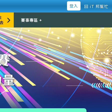
登入
回 iT 邦幫忙
成
賽事專區
去
所有參賽文章
Odoo
Cloud Native
Kotlin
力量
SideProject30
Vue.js
WordPress
AI & Data