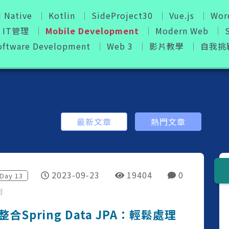
 Native
Kotlin
SideProject30
Vue.js
Wor
IT管理
Mobile Development
Modern Web
oftware Development
Web 3
影片教學
自我挑
最新文章
熱門文章
2023-09-23
19404
0
Day
13
列
t 整合Spring Data JPA：輕鬆處理