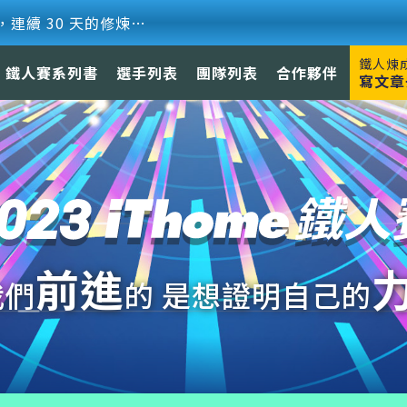
最熱血的技術盛事，連續 30 天的修煉【2026 iThome 鐵人賽】8 月 1 日賽事正式開啟！
鐵人煉
鐵人賽系列書
選手列表
團隊列表
合作夥伴
寫文章
前進
我們
的 是想證明自己的