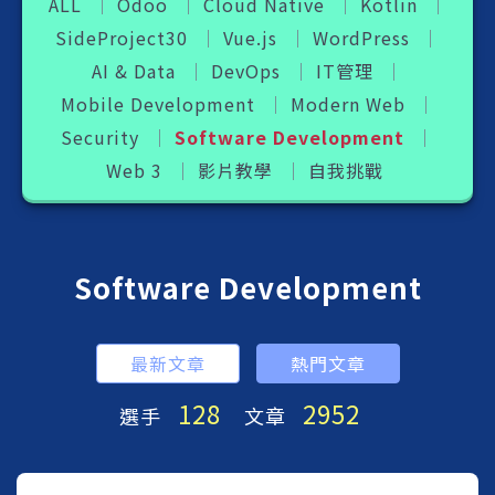
ALL
Odoo
Cloud Native
Kotlin
SideProject30
Vue.js
WordPress
AI & Data
DevOps
IT管理
Mobile Development
Modern Web
Security
Software Development
Web 3
影片教學
自我挑戰
Software Development
最新文章
熱門文章
128
2952
選手
文章