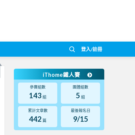
登入/註冊
iThome鐵人賽
參賽組數
團體組數
143
5
組
組
累計文章數
最後報名日
442
9/15
篇