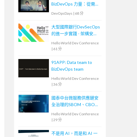
BizDevOps 力量：從需求
轉換到團隊內外溝通
DevOpsDays
|
68 分
大型國際銀行DevSecOps
的進一步實踐 - 架構安全
左移
Hello World Dev Conference
|
61 分
91APP: Data team to
BizDevOps team
Hello World Dev Conference
|
36 分
國泰中台微服務供應鏈安
全治理的SBOM、CBOM
與AIBOM新思維
Hello World Dev Conference
|
29 分
不是用 AI，而是和 AI 一