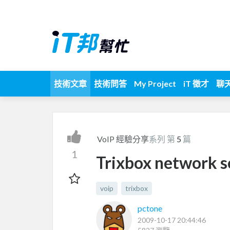
技術文章
技術問答
My Project
iT 徵才
聊
VoIP 經驗分享
系列 第
5
篇
1
Trixbox network s
voip
trixbox
pctone
2009-10-17 20:44:46