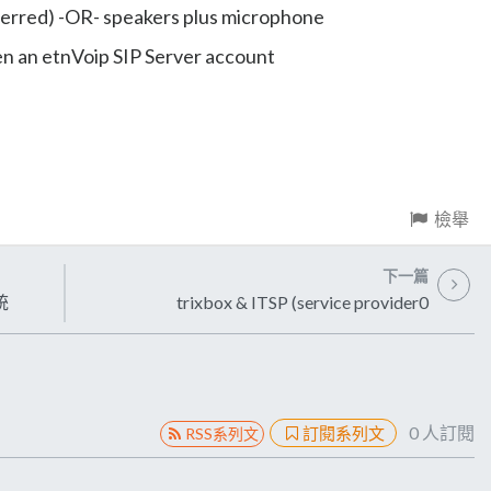
erred) -OR- speakers plus microphone
en an etnVoip SIP Server account
檢舉
下一篇
統
trixbox & ITSP (service provider0
0
人訂閱
訂閱系列文
RSS系列文