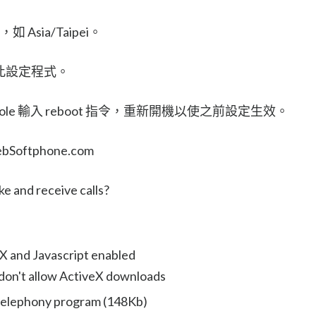
 Asia/Taipei。
離開此設定程式。
le 輸入 reboot 指令，重新開機以使之前設定生效。
WebSoftphone.com
e and receive calls?
eX and Javascript enabled
 don't allow ActiveX downloads
 telephony program (148Kb)