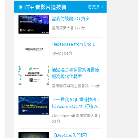
看影片追技術
看更多
當我們談論 5G 資安
臺灣資安大會
|
27 分
Heptabase from 0 to 1
MWC
|
34 分
通過混合和多雲實現醫療
服務現代化轉型
臺灣醫院資訊主管會議
|
26 分
下一世代 SQL 重磅推出 -
以 Azure SQL MI 打造 AI
時代雲地整合資料庫
Cloud Summit 臺灣雲端大會
|
25 分
【DevOps入門班】