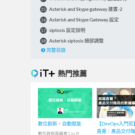
Asterisk and Skype gateway 建置-2
15
Asterisk and Skype Gateway 設定
16
siptosis 設定說明
17
Asterisk siptosis 細部調整
18
完整目錄
熱門推薦
數位創新，自動賦能
【DevOps入門
直覺：產品交付
數位政府高峰會
|
31 分