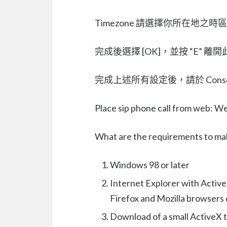
Timezone 請選擇你所在地之時區，如
完成後選擇 [OK]，並按 “E” 
完成上述所有設定後，請於 Conso
Place sip phone call from web: 
What are the requirements to mak
Windows 98 or later
Internet Explorer with Activ
Firefox and Mozilla browsers
Download of a small ActiveX