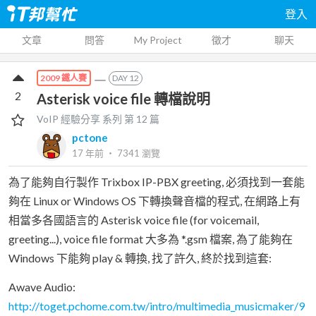
登入
文章
問答
My Project
徵才
聊天
DAY
12
2009 鐵人賽
2
Asterisk voice file 轉檔說明
VoIP 經驗分享
系列 第
12
篇
pctone
17 年前
‧
7341
瀏覽
為了能夠自行製作 Trixbox IP-PBX greeting, 必須找到一套能
夠在 Linux or Windows OS 下轉換聲音檔的程式, 在網路上有
相當多各國語言的 Asterisk voice file (for voicemail,
greeting...), voice file format 大多為 *.gsm 檔案, 為了能夠在
Windows 下能夠 play & 轉換, 找了許久, 終於找到這套:
Awave Audio:
http://toget.pchome.com.tw/intro/multimedia_musicmaker/9