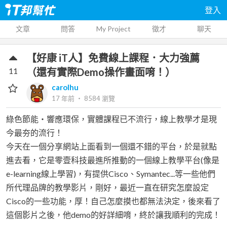
登入
文章
問答
My Project
徵才
聊天
【好康 iT人】免費線上課程．大力強薦
11
（還有實際Demo操作畫面唷！）
carolhu
17 年前
‧
8584
瀏覽
綠色節能‧響應環保，實體課程已不流行，線上教學才是現
今最夯的流行！
今天在一個分享網站上面看到一個還不錯的平台，於是就點
進去看，它是零壹科技最進所推動的一個線上教學平台(像是
e-learning線上學習)，有提供Cisco、Symantec...等一些他們
所代理品牌的教學影片，剛好，最近一直在研究怎麼設定
Cisco的一些功能，厚！自己怎麼摸也都無法決定，後來看了
這個影片之後，他demo的好詳細唷，終於讓我順利的完成！