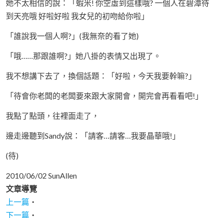
她不太相信的說：「蝦米! 你空虛到這樣哦? 一個人在碧潭待
到天亮哦 好啦好啦 我女兒的初吻給你啦」
「誰說我一個人啊?」(我無奈的看了她)
「哦……那跟誰啊?」她八掛的表情又出現了。
我不想講下去了，換個話題：「好啦，今天我要幹嘛?」
「待會你老闆的老闆要來跟大家開會，開完會再看看吧!」
我點了點頭，往裡面走了，
邊走邊聽到Sandy說：「請客…請客…我要晶華哦!」
(待)
2010/06/02 SunAllen
文章導覽
上一篇
‧
下一篇
‧