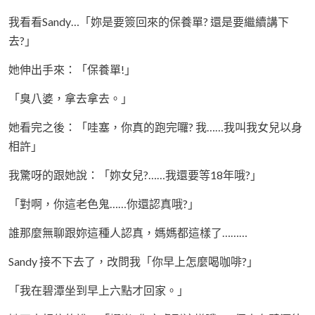
我看看Sandy…「妳是要簽回來的保養單? 還是要繼續講下
去?」
她伸出手來：「保養單!」
「臭八婆，拿去拿去。」
她看完之後：「哇塞，你真的跑完囉? 我……我叫我女兒以身
相許」
我驚呀的跟她說：「妳女兒?……我還要等18年哦?」
「對啊，你這老色鬼……你還認真哦?」
誰那麼無聊跟妳這種人認真，媽媽都這樣了………
Sandy 接不下去了，改問我「你早上怎麼喝咖啡?」
「我在碧潭坐到早上六點才回家。」