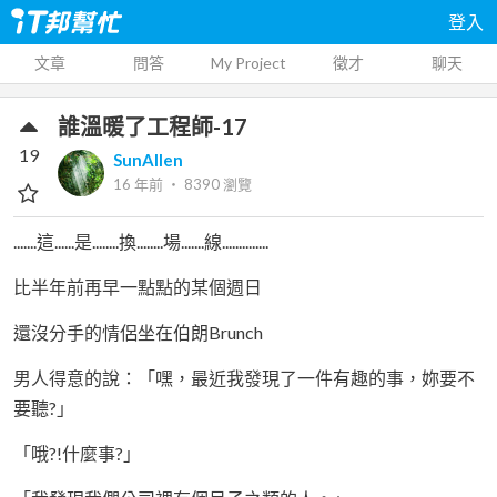
登入
文章
問答
My Project
徵才
聊天
誰溫暖了工程師-17
19
SunAllen
16 年前
‧
8390
瀏覽
.......這......是........換........場.......線..............
比半年前再早一點點的某個週日
還沒分手的情侶坐在伯朗Brunch
男人得意的說：「嘿，最近我發現了一件有趣的事，妳要不
要聽?」
「哦?!什麼事?」