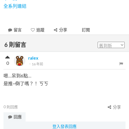
全系列連結
留言
追蹤
分享
訂閱
6
則留言
ralex
0
．
16 年前
嗯…呆到6點…
是推~
倒
了嗎？！ ㄎㄎ
0
則回應
分享
回應
登入發表回應