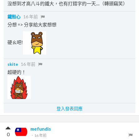
沒想到才高八斗的鐵大，也有打錯字的一天....（轉頭竊笑）
鐵殼心
16 年前
分想 => 分享給大家想想
硬ㄠ吧!
skite
16 年前
超硬的！
登入發表回應
mefundis
0
．
16 年前