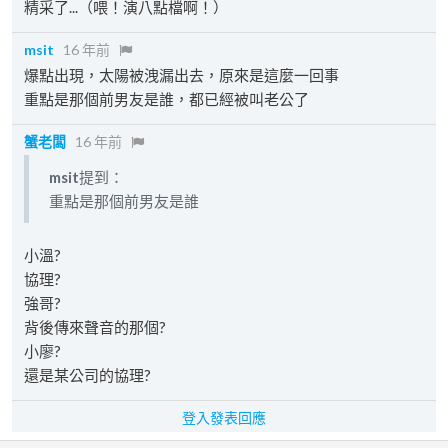
精采了...（喂！演八點檔啊！）
msit
16 年前
爆點出現，太陽被洩漏出去，原來是這麼一回事
重點是那個前男友是誰，都已經被叫老公了
蟹老闆
16 年前
msit
提到：
重點是那個前男友是誰
小溫?
協理?
強哥?
背後傳來聲音的那個?
小廖?
還是某公司的協理?
登入發表回應