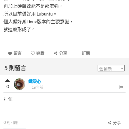
再加上硬體效能不是那麼強，
所以目前偏好用 Lubuntu。
個人偏好某Linux版本的主觀意識，
就這麼形成了。
留言
追蹤
分享
訂閱
5
則留言
鐵殼心
0
．
16 年前
扌隹
0
則回應
分享