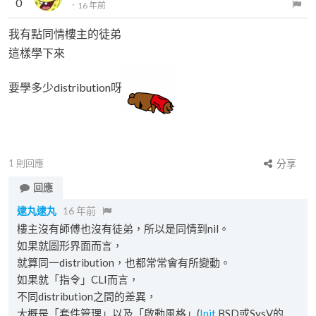
0
．
16 年前
我有點同情樓主的徒弟
這樣學下來
要學多少distribution呀
1
則回應
分享
回應
逮丸逮丸
16 年前
樓主沒有師傅也沒有徒弟，所以是同情到nil。
如果就圖形界面而言，
就算同一distribution，也都常常會有所變動。
如果就「指令」CLI而言，
不同distribution之間的差異，
大概是「套件管理」以及「啟動風格」(
Init
BSD或SysV的