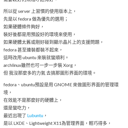
所以從 server 上習慣的使用版本上，
先是以 fedora 做為優先的選用；
如果硬體條件夠好，
裝好後都是用預設好的環境來使用，
如果硬體太舊或剛好碰到顯示晶片上的支援問題，
fedora 甚至連裝都裝不起來，
這時改用 ubuntu 來裝就蠻順利。
archlinux雖然也可一步一步裝 Xorg，
但 我沒那麼多的力氣 去搞那圖形界面的環境。
fedora、ubuntu預設是用 GNOME 來做圖形界面的管理環
境，
在效能不是那麼好的硬體上，
還是蠻吃力，
最近出現了
Lubuntu
，
是以 LXDE、Lightweight X11為管理界面，輕巧得多，