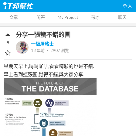
登入
文章
問答
My Project
徵才
聊天
分享一張蠻不錯的圖
9
一級屠豬士
13 年前
‧
2907
瀏覽
星期天早上,喝喝咖啡,看看精彩的也是不錯.
早上看到這張圖,覺得不錯,與大家分享.