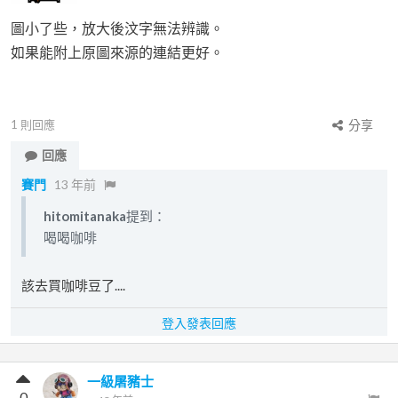
圖小了些，放大後汶字無法辨識。
如果能附上原圖來源的連結更好。
1
則回應
分享
回應
賽門
13 年前
hitomitanaka
提到：
喝喝咖啡
該去買咖啡豆了....
登入發表回應
一級屠豬士
0