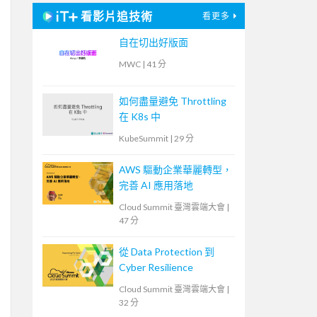
看影片追技術
看更多
自在切出好版面
MWC
|
41 分
如何盡量避免 Throttling
在 K8s 中
KubeSummit
|
29 分
AWS 驅動企業華麗轉型，
完善 AI 應用落地
Cloud Summit 臺灣雲端大會
|
47 分
從 Data Protection 到
Cyber Resilience
Cloud Summit 臺灣雲端大會
|
32 分