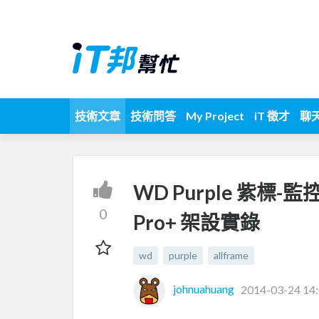
技術文章
技術問答
My Project
iT 徵才
聊
WD Purple 紫標-監控
0
Pro+ 架設實錄
wd
purple
allframe
johnuahuang
2014-03-24 14: