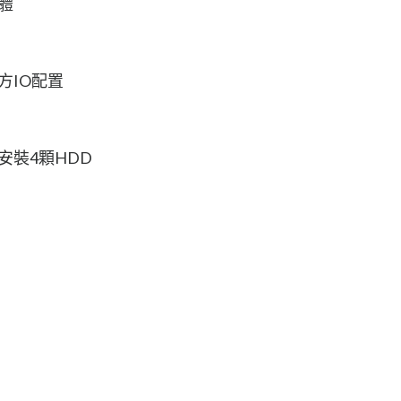
本體
機後方IO配置
機可安裝4顆HDD