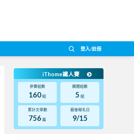
登入/註冊
iThome鐵人賽
參賽組數
團體組數
160
5
組
組
累計文章數
最後報名日
756
9/15
篇