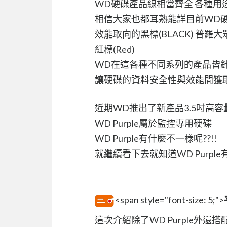
WD硬碟產品線相當齊全 各種用
相信大家也都耳熟能詳目前WD
效能取向的黑標(BLACK) 普羅大眾
紅標(Red)
WD在這各種不同系列的產品皆
讓硬碟的資料安全性與效能間獲
近期WD推出了新產品3.5吋高容量硬
WD Purple屬於監控專用硬碟
WD Purple有什麼不一樣呢??!!
就繼續看下去就知道WD Purpl
<span style="font-size: 5;">
這次介紹除了WD Purple外還搭配了QN