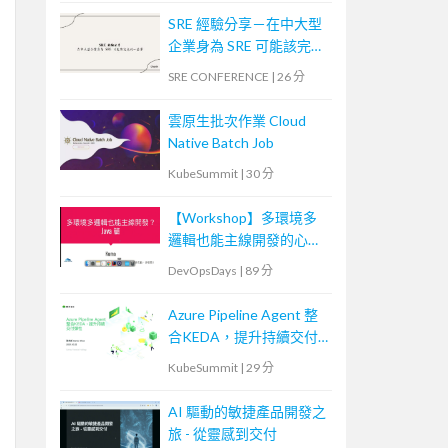
SRE 經驗分享－在中大型
企業身為 SRE 可能該完成
的一些事
SRE CONFERENCE
|
26 分
雲原生批次作業 Cloud
Native Batch Job
KubeSummit
|
30 分
【Workshop】多環境多
邏輯也能主線開發的心法
與實戰 - Java 篇
DevOpsDays
|
89 分
Azure Pipeline Agent 整
合KEDA，提升持續交付
彈性
KubeSummit
|
29 分
AI 驅動的敏捷產品開發之
旅 - 從靈感到交付