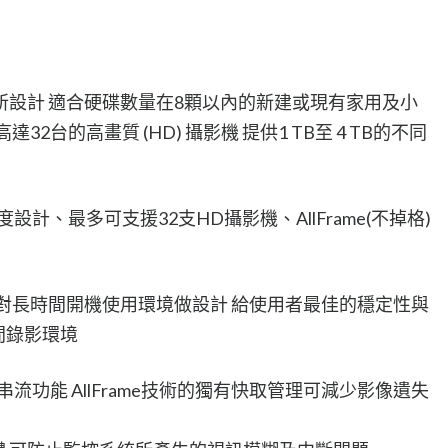
控系統所設計 適合硬碟數量在8顆以內的新建或現有家用及小
2台的高畫質 (HD) 攝影機 提供1 TB至 4 TB的不同
穩定度設計、最多可支援32支HD攝影機、AllFrame(不掉格)
y表示WD針對長時間開機使用環境做設計 給使用者最佳的穩定性與
時間錄影環境
ATA串流功能 AllFrame技術的獨有快取管理可減少影像遺失