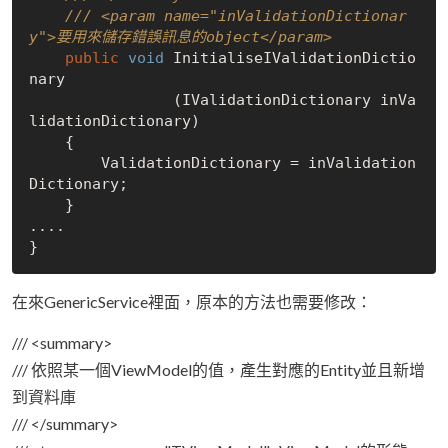
/// <param name="inValidationDictionar
y">要用來儲存錯誤訊息的object</param>
public
void
 InitialiseIValidationDictio
nary

		(IValidationDictionary inVa
lidationDictionary)

    {

        ValidationDictionary = inValidation
Dictionary;

    }

....

在來GenericService裡面，原本的方法也需要修改：
/// <summary>
/// 依照某一個ViewModel的值，產生對應的Entity並且新增
到資料庫
/// </summary>