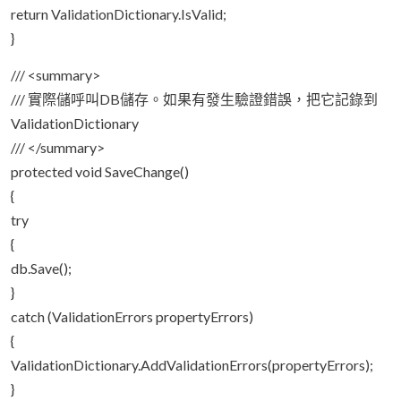
return ValidationDictionary.IsValid;
}
/// <summary>
/// 實際儲呼叫DB儲存。如果有發生驗證錯誤，把它記錄到
ValidationDictionary
/// </summary>
protected void SaveChange()
{
try
{
db.Save();
}
catch (ValidationErrors propertyErrors)
{
ValidationDictionary.AddValidationErrors(propertyErrors);
}