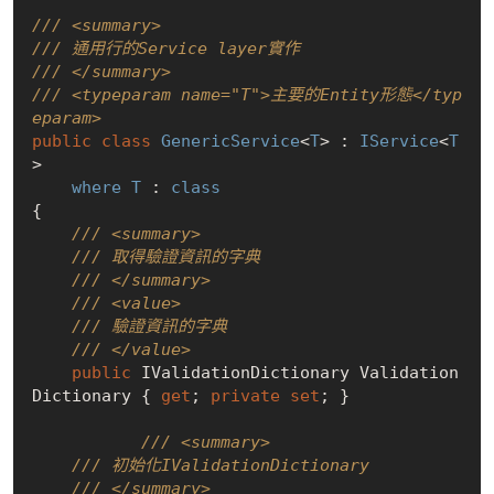
/// <summary>
/// 通用行的Service layer實作
/// </summary>
/// <typeparam name="T">主要的Entity形態</typ
eparam>
public
class
GenericService
<
T
> : 
IService
<
T
>

where
T
 : 
class
{

/// <summary>
/// 取得驗證資訊的字典
/// </summary>
/// <value>
/// 驗證資訊的字典
/// </value>
public
 IValidationDictionary Validation
Dictionary { 
get
; 
private
set
; }

/// <summary>
/// 初始化IValidationDictionary
/// </summary>