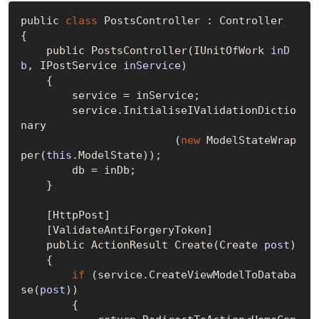
public 
class
 PostsController : Controller

{       

    public 
PostsController(IUnitOfWork 
inD
b
, IPostService 
inService
)
    {

        service = inService;

        service.InitialiseIValidationDictio
nary

			(
new
ModelStateWrap
per(
this
.ModelState)
);

        db = inDb;

    }

[H
ttpPost
]
[V
alidateAntiForgeryToken
]
    public ActionResult 
Create(Create 
post
)
    {

if
 (service.
CreateViewModelToDataba
se(
post
)
)

        {
