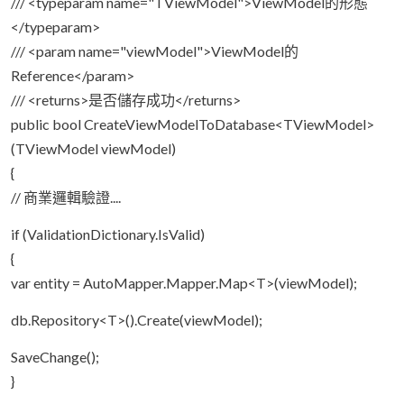
/// <typeparam name="TViewModel">ViewModel的形態
</typeparam>
/// <param name="viewModel">ViewModel的
Reference</param>
/// <returns>是否儲存成功</returns>
public bool CreateViewModelToDatabase<TViewModel>
(TViewModel viewModel)
{
// 商業邏輯驗證....
if (ValidationDictionary.IsValid)
{
var entity = AutoMapper.Mapper.Map<T>(viewModel);
db.Repository<T>().Create(viewModel);
SaveChange();
}