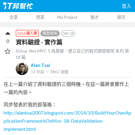
登入
文章
問答
My Project
徵才
聊天
開發技術
DAY
18
2014 鐵人賽
0
資料驗證 - 實作篇
以Asp .Net MVC 5 為基礎，建立自己的程式開發框架
系列 第
18
篇
Alan Tsai
12 年前
‧
3862
瀏覽
在上一篇介紹了資料驗證的三個時機，在這一篇將會實作上
一篇的內容。
同步發表於我的部落格：
http://alantsai2007.blogspot.com/2014/10/BuildYourOwnAp
plicationFrameworkOnMvc-18-DataValidation-
implement.html