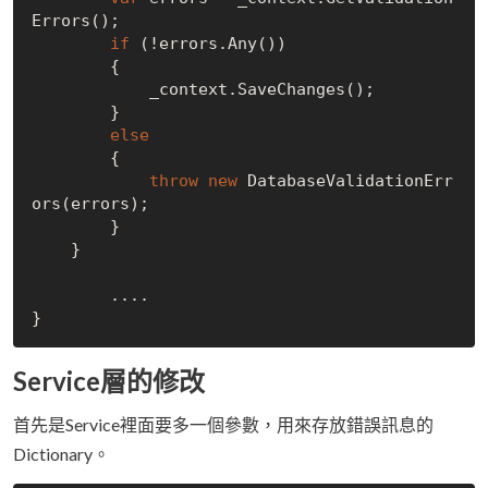
Errors();

if
 (!errors.Any())

        {

            _context.SaveChanges();

        }

else
        {

throw
new
 DatabaseValidationErr
ors(errors);

        }

    }

	....

Service層的修改
首先是Service裡面要多一個參數，用來存放錯誤訊息的
Dictionary。