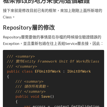
框架修改的地方來使用這個驗證
接下來就是修改目前已有的框架，來加上剛剛上面所新增的
Class。
Repository層的修改
Repository層需要做的事情是在存檔的時候接住驗證錯誤的
Exception，並且重新包過在往上丟給Service層去接，因此：
///
<summary>
///
 實作Entity Framework Unit Of Work的class
///
</summary>
public
class
EFUnitOfWork
 : 
IUnitOfWork
{

///
<summary>
///
 儲存所有異動。
///
</summary>
public
void
Save
(
)
    {

var
 errors = _context.GetValidation