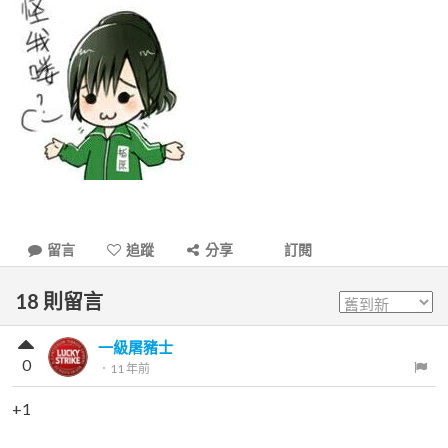
留言
追蹤
分享
訂閱
18
則留言
一級屠豬士
0
．
11 年前
+1