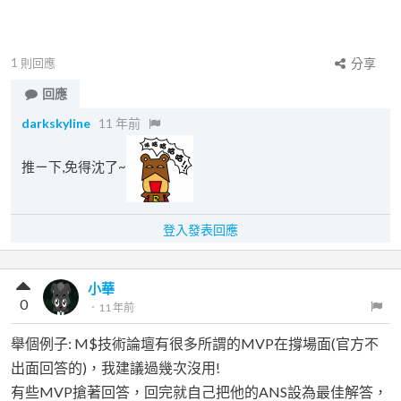
1
則回應
分享
回應
darkskyline
11 年前
推ㄧ下,免得沈了~
登入發表回應
小華
0
．
11 年前
舉個例子: M$技術論壇有很多所謂的MVP在撐場面(官方不
出面回答的)，我建議過幾次沒用!
有些MVP搶著回答，回完就自己把他的ANS設為最佳解答，