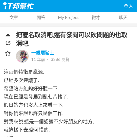
登入
文章
問答
My Project
徵才
聊天
把匿名取消吧,還有發問可以砍問題的也取
15
消吧.
一級屠豬士
11 年前
‧
3286
瀏覽
這兩個特徵是亂源.
已經多次建議了.
希望站方能夠好好聽一下.
現在已經是發展到亂七八糟了.
假日站方也沒人上來看一下.
對你們來說也許只是個工作.
對我來說,這是一個認識不少好朋友的地方,
就這樣下去,蠻可惜的.