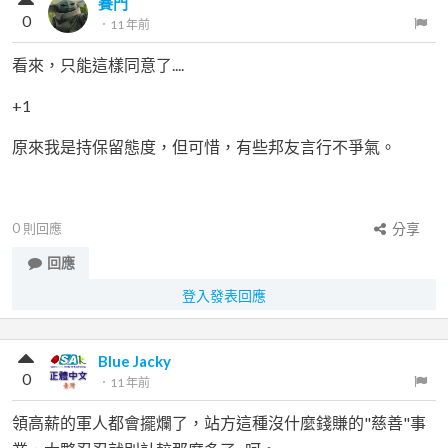
賽門
0
．
11 年前
看來，只能這樣同意了....
+1
原來我是持保留態度，但可惜，有些邦友言行不爭氣。
0
則回應
分享
回應
登入發表回應
Blue Jacky
0
．
11 年前
領高薪的軍人都會擺爛了，站方這種沒什麼錢賺的"慈善"事