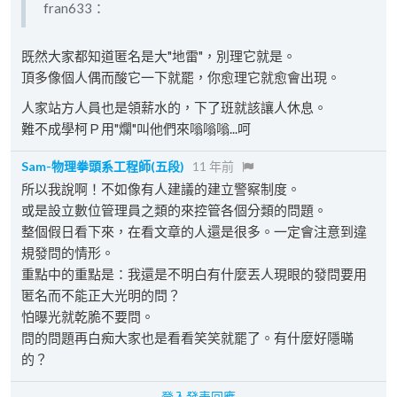
fran633：
既然大家都知道匿名是大"地雷"，別理它就是。
頂多像個人偶而酸它一下就罷，你愈理它就愈會出現。
人家站方人員也是領薪水的，下了班就該讓人休息。
難不成學柯Ｐ用"爛"叫他們來嗡嗡嗡...呵
Sam-物理拳頭系工程師(五段)
11 年前
所以我說啊！不如像有人建議的建立警察制度。
或是設立數位管理員之類的來控管各個分類的問題。
整個假日看下來，在看文章的人還是很多。一定會注意到違
規發問的情形。
重點中的重點是：我還是不明白有什麼丟人現眼的發問要用
匿名而不能正大光明的問？
怕曝光就乾脆不要問。
問的問題再白痴大家也是看看笑笑就罷了。有什麼好隱暪
的？
登入發表回應