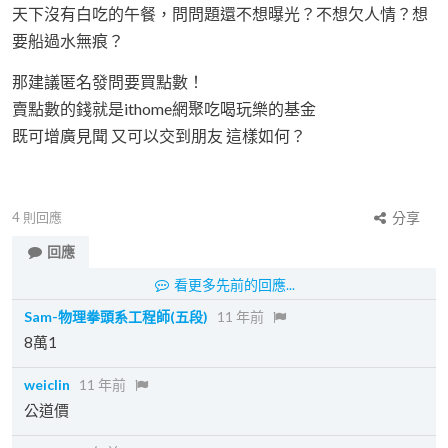
天下沒有白吃的午餐，問問題還不想曝光？不想欠人情？想
要船過水無痕？
那建議匿名發問要買點數！
賣點數的錢就是ithome網聚吃喝玩樂的基金
既可增廣見聞 又可以交到朋友 這樣如何？
4
則回應
分享
回應
看更多先前的回應...
Sam-物理拳頭系工程師(五段)
11 年前
8萬1
weiclin
11 年前
公道價