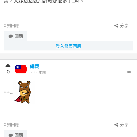
業，大夥忍忍就別計較那麼多了...呵。
0
則回應
分享
回應
登入發表回應
總裁
0
．
11 年前
++...
0
則回應
分享
回應