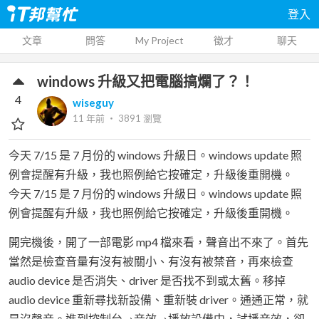
登入
文章
問答
My Project
徵才
聊天
windows 升級又把電腦搞爛了？！
4
wiseguy
11 年前
‧
3891
瀏覽
今天 7/15 是 7 月份的 windows 升級日。windows update 照
例會提醒有升級，我也照例給它按確定，升級後重開機。
今天 7/15 是 7 月份的 windows 升級日。windows update 照
例會提醒有升級，我也照例給它按確定，升級後重開機。
開完機後，開了一部電影 mp4 檔來看，聲音出不來了。首先
當然是檢查音量有沒有被關小、有沒有被禁音，再來檢查
audio device 是否消失、driver 是否找不到或太舊。移掉
audio device 重新尋找新設備、重新裝 driver。通通正常，就
是沒聲音。進到控制台→音效→播放設備中，試播音效，卻