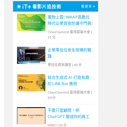
看影片追技術
看更多
萬物上雲! WAAP高數位
時代企業資安防護守門員!
Cloud Summit 臺灣雲端大會
|
25 分
企業零信任安全架構的實
踐
零信任資安講堂
|
43 分
結合生成式 AI 打造有趣
的 LINE Bot 應用
Cloud Summit 臺灣雲端大會
|
39 分
不要只當顧問，把
ChatGPT 變成你的員工
MWC
|
35 分