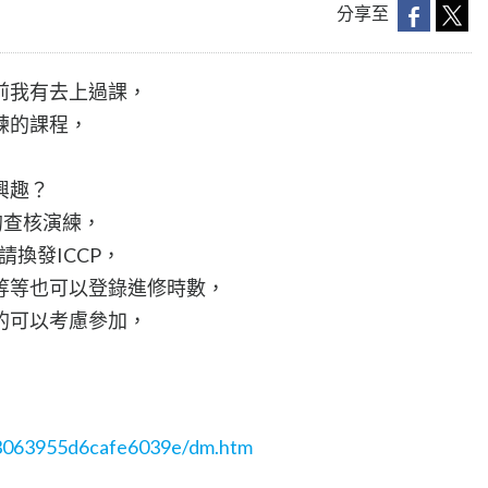
分享至
前我有去上過課，
練的課程，
興趣？
理的查核演練，
請換發ICCP，
等等也可以登錄進修時數，
的可以考慮參加，
/3063955d6cafe6039e/dm.htm