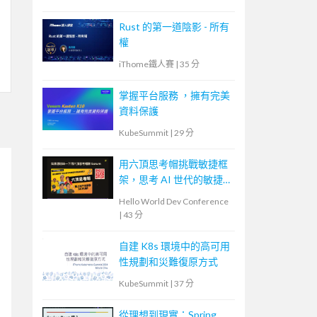
Rust 的第一道陰影 - 所有
權
iThome鐵人賽
|
35 分
掌握平台服務 ，擁有完美
資料保護
KubeSummit
|
29 分
用六頂思考帽挑戰敏捷框
架，思考 AI 世代的敏捷
未來
Hello World Dev Conference
|
43 分
自建 K8s 環境中的高可用
性規劃和災難復原方式
KubeSummit
|
37 分
從理想到現實：Spring