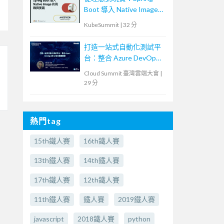
Boot 導入 Native Image
的挑戰與實踐
KubeSummit
|
32 分
打造一站式自動化測試平
台：整合 Azure DevOps
與 AI 助力敏捷開發
Cloud Summit 臺灣雲端大會
|
29 分
熱門tag
15th鐵人賽
16th鐵人賽
13th鐵人賽
14th鐵人賽
17th鐵人賽
12th鐵人賽
11th鐵人賽
鐵人賽
2019鐵人賽
javascript
2018鐵人賽
python