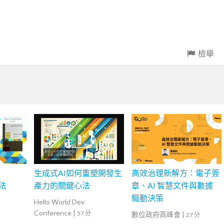
檢舉
談
生成式AI如何重塑開發生
高效治理新解方：電子簽
作法
產力的關鍵心法
章、AI 智慧文件與數據
驅動決策
Hello World Dev
Conference
|
57 分
數位政府高峰會
|
27 分