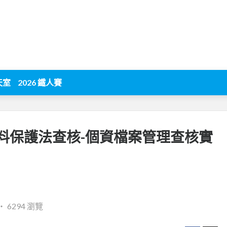
天室
2026 鐵人賽
料保護法查核-個資檔案管理查核實
‧
6294 瀏覽