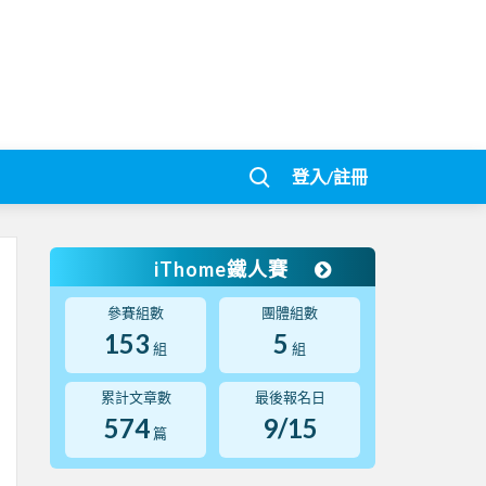
登入/註冊
iThome鐵人賽
參賽組數
團體組數
153
5
組
組
累計文章數
最後報名日
574
9/15
篇