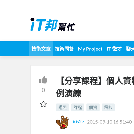
技術文章
技術問答
My Project
iT 徵才
聊
【分享課程】個人資
0
例演練
證照
課程
個資
稽核
iris27
2015-09-10 16:51:40