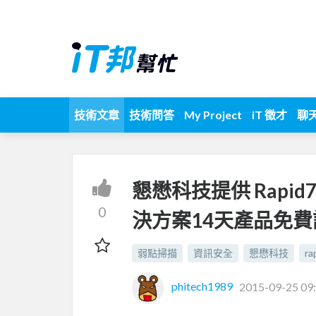
技術文章
技術問答
My Project
iT 徵才
聊
懇懋科技提供 Rapi
0
決方案14天產品免費
弱點掃描
資訊安全
懇懋科技
ra
phitech1989
2015-09-25 09