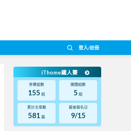
登入/註冊
iThome鐵人賽
參賽組數
團體組數
155
5
組
組
累計文章數
最後報名日
581
9/15
篇