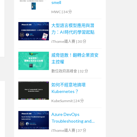
smell
MWC
|
34 分
大型語言模型應用與潛
力：AI時代的學習起點
iThome鐵人賽
|
30 分
威脅退散！翻轉企業資安
主控權
數位政府高峰會
|
32 分
如何不經意地搞壞
Kubernetes？
KubeSummit
|
24 分
Azure DevOps
Troubleshooting and
best practices
iThome鐵人賽
|
37 分