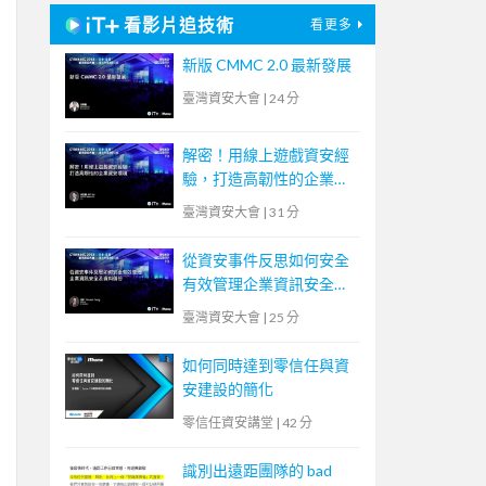
看影片追技術
看更多
新版 CMMC 2.0 最新發展
臺灣資安大會
|
24 分
解密！用線上遊戲資安經
驗，打造高韌性的企業資
安環境
臺灣資安大會
|
31 分
從資安事件反思如何安全
有效管理企業資訊安全及
資料備份
臺灣資安大會
|
25 分
如何同時達到零信任與資
安建設的簡化
零信任資安講堂
|
42 分
識別出遠距團隊的 bad