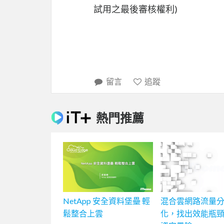
試用之最後審核權利)
留言
追蹤
熱門推薦
NetApp 安全資料堡壘 輕
混合雲網路流量
鬆整合上雲
化，找出效能瓶