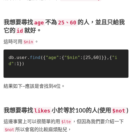
我想要尋找
不為
的人，並且只給我
age
25、60
它的
就好。
id
這時可用
。
$nin
db.user.
find
({
"age"
:{
"
$nin
"
:[25,60]}},{
"i
d"
:1})

結果如下~應該是會找到4位。
我想要尋找
小於等於100的人(使用
)
likes
$not
這邊事實上可以很簡單的用
，但因為我們要介紹一下
$lte
所以會寫的比較麻煩點兒，
$not