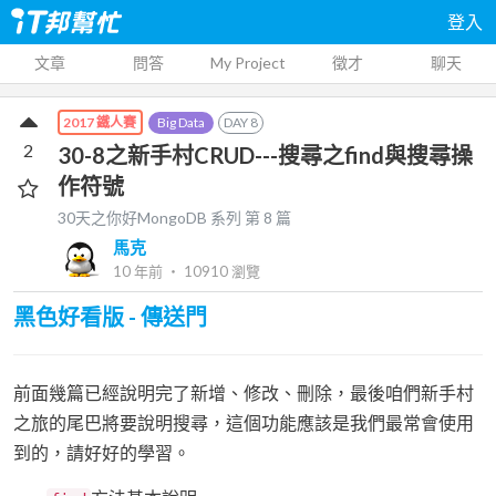
登入
文章
問答
My Project
徵才
聊天
Big Data
DAY
8
2017 鐵人賽
2
30-8之新手村CRUD---搜尋之find與搜尋操
作符號
30天之你好MongoDB
系列 第
8
篇
馬克
10 年前
‧
10910
瀏覽
黑色好看版 - 傳送門
前面幾篇已經說明完了新增、修改、刪除，最後咱們新手村
之旅的尾巴將要說明搜尋，這個功能應該是我們最常會使用
到的，請好好的學習。