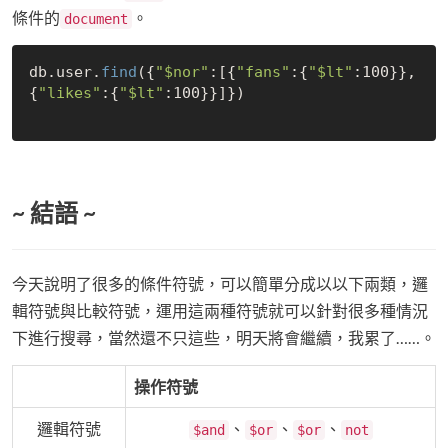
條件的
。
document
db.user.
find
({
"
$nor
"
:[{
"fans"
:{
"
$lt
"
:100}},
{
"likes"
:{
"
$lt
"
:100}}]})

~ 結語 ~
今天說明了很多的條件符號，可以簡單分成以以下兩類，邏
輯符號與比較符號，運用這兩種符號就可以針對很多種情況
下進行搜尋，當然還不只這些，明天將會繼續，我累了……。
操作符號
邏輯符號
、
、
、
$and
$or
$or
not