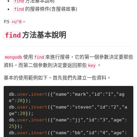
方法基本說明
find
的搜尋條件(含搜尋故事)
find
P.S
~
+u^8
方法基本說明
find
使用
來進行搜尋，它的第一個參數決定要那些
mongodb
find
資料，而第二個參數則決定要返回那些
。
key
基本的使用範例如下，首先我們先建立一些資料。
db.
user
.
insert
({"name":"mark","id":"1","ag
e":
20
});

db.
user
.
insert
({"name":"steven","id":"2","a
ge":
20
});

db.
user
.
insert
({"name":"jj","id":"3","age":
25
});

db.
user
.
insert
({"name":"bb","id":"4","age":