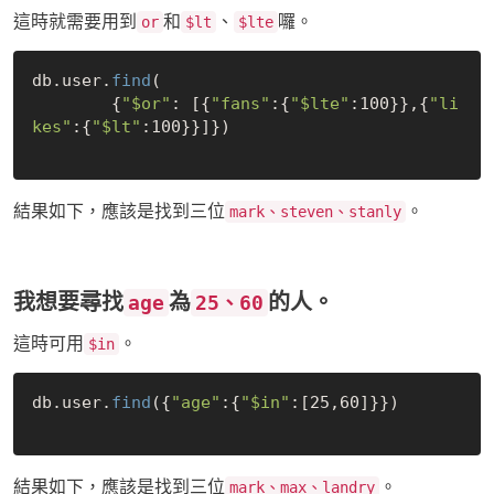
這時就需要用到
和
、
囉。
or
$lt
$lte
db.user.
find
(

	{
"
$or
"
: [{
"fans"
:{
"
$lte
"
:100}},{
"li
kes"
:{
"
$lt
"
:100}}]})

結果如下，應該是找到三位
。
mark、steven、stanly
我想要尋找
為
的人。
age
25、60
這時可用
。
$in
db.user.
find
({
"age"
:{
"
$in
"
:[25,60]}})

結果如下，應該是找到三位
。
mark、max、landry