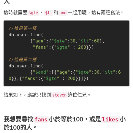
人
這時就需要
、
和
一起用囉，這有兩種寫法。
$gte
$lt
and
//這是第一種
db.user.find(

	{
"age"
:{
"
$gte
"
:
30
,
"
$lt
"
:
60
},

"fans"
:{
"
$gte
"
 : 
200
}})

//這是第二種
db.user.find(

	{
"
$and
"
:[{
"age"
:{
"
$gte
"
:
30
,
"
$lt
"
:
6
0
}},{
"fans"
:{
"
$gte
"
 : 
200
結果如下，應該只找到
這位仁兄。
steven
我想要尋找
小於等於100，或是
小
fans
likes
於100的人。