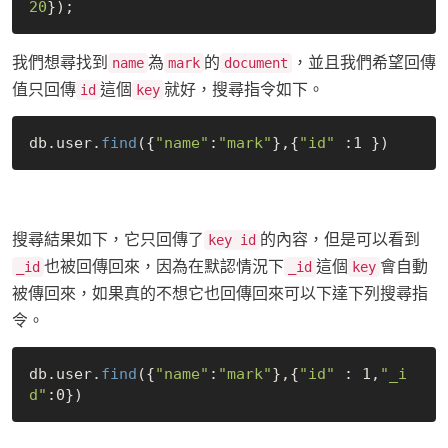
20
我們想尋找到
為
的
，並且我們希望回傳
name
mark
document
值只回傳
這個
就好，搜尋指令如下。
id
key
db.user.
find
({
"name"
:
"mark"
},{
"id"
搜尋結果如下，它只回傳了
的內容，但是可以看到
key id
也被回傳回來，因為在默認情況下
這個
會自動
_id
_id
key
被傳回來，如果真的不想它也回傳回來可以下達下列搜尋指
令。
db.user.
find
({
"name"
:
"mark"
},{
"id"
 : 1,
"_i
d"