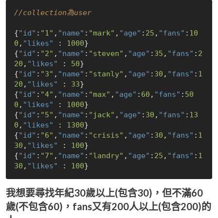
//collection為user
{
"id"
:
"1"
,
"name"
:
"mark"
,
"age"
:
25
,
"fans"
:
10
0
,
"likes"
 : 
1000
}

{
"id"
:
"2"
,
"name"
:
"steven"
,
"age"
:
35
,
"fans"
:
2
20
,
"likes"
 : 
50
}

{
"id"
:
"3"
,
"name"
:
"stanly"
,
"age"
:
30
,
"fans"
:
1
20
,
"likes"
 : 
33
}

{
"id"
:
"4"
,
"name"
:
"max"
,
"age"
:
60
,
"fans"
:
50
0
,
"likes"
 : 
1000
}

{
"id"
:
"5"
,
"name"
:
"jack"
,
"age"
:
30
,
"fans"
:
13
0
,
"likes"
 : 
1300
}

{
"id"
:
"6"
,
"name"
:
"crisis"
,
"age"
:
30
,
"fans"
:
1
30
,
"likes"
 : 
100
}

{
"id"
:
"7"
,
"name"
:
"landry"
,
"age"
:
25
,
"fans"
:
1
30
,
"likes"
 : 
100
我想要尋找年紀30歲以上(包含30)，但不滿60
歲(不包含60)，fans又有200人以上(包含200)的