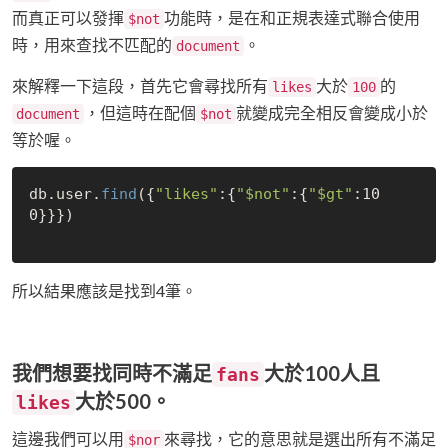
而真正可以發揮
功能時，是在和正規表達式聯合使用
$not
時，用來查找不匹配的
。
document
來解釋一下這段，首先它會尋找所有
大於
的
likes
100
，但這時在配個
就變成完全相反會變成小於
document
$not
等於喔。
db.user.
find
({
"likes"
:{
"
$not
"
:{
"
$gt
"
:10
0}}})

所以結果應該是找到4筆。
我們想要找同時不滿足
大於100人且
fans
大於500。
likes
這邊我們可以用
來尋找，它的意思就是選出所有不滿足
$nor