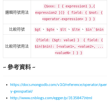
{$xxx: [ { expression1 },{
邏輯符號用法
expression2 }]}
{ field: { $not: {
<operator-expression> } } }
比較符號
、
、
、
、
$gt
$gte
$lt
$lte
$in``$nin
{field: {$gt: value} }
{ field: {
比較符號用法
$in($nin): [<value1>, <value2>, ...
<valueN> ] } }
~ 參考資料 ~
https://docs.mongodb.com/v3.0/reference/operator/quer
y-geospatial/
http://www.cnblogs.com/egger/p/3135847.html