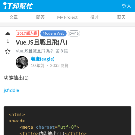
登入
文章
問答
My Project
徵才
聊天
Modern Web
DAY
8
2017 鐵人賽
1
Vue.JS且戰且飛(八)
Vue.JS且戰且飛
系列 第
8
篇
老鷹(eagle)
10 年前
‧
2033
瀏覽
功能抽出(1)
jsfiddle
<
html
>
<
head
>
<
meta
charset
=
"utf-8"
>
<
title
>
功能抽出(1)
</
title
>