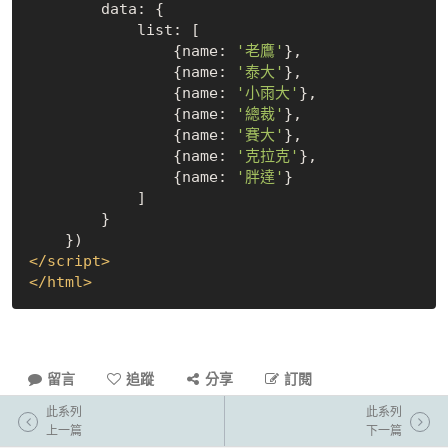
        data: {

            list: [

                {name: 
'老鷹'
},

                {name: 
'泰大'
},

                {name: 
'小雨大'
},

                {name: 
'總裁'
},

                {name: 
'賽大'
},

                {name: 
'克拉克'
},

                {name: 
'胖達'
}

            ]

        }

</
script
>
</
html
>
留言
追蹤
分享
訂閱
此系列
此系列
上一篇
下一篇