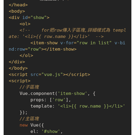
</
head
>
<
body
>
<
div
id
=
"show"
>
<
ol
>
<!--    for把row傳入子區塊,詳細樣式為 templ
ate: '<li>{{ row.name }}</li>'  -->
<
item-show
v-for
=
"row in list"
v-bi
nd:row
=
"row"
>
</
item-show
>
</
ol
>
</
div
>
</
body
>
<
script
src
=
"vue.js"
>
</
script
>
<
script
>
//子區塊
    Vue.component(
'item-show'
, {

        props: [
'row'
],

        template: 
'<li>{{ row.name }}</li>'
    });

//主區塊
new
 Vue({

        el: 
'#show'
,
