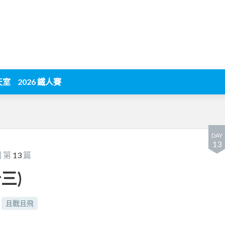
天室
2026 鐵人賽
DAY
13
 第
13
篇
十三)
且戰且飛