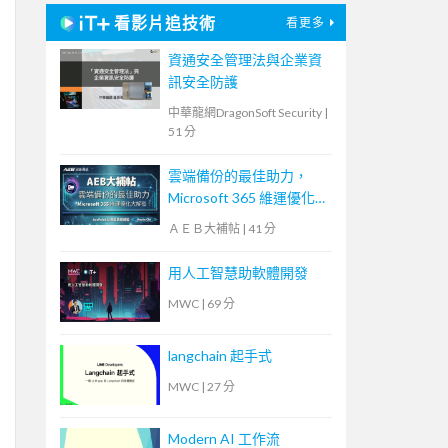
看影片追技術
看更多
資通安全管理法與企業資
訊安全防護
中華龍網DragonSoft Security
|
51 分
雲端備份的最佳助力，
Microsoft 365 維運優化
大解密！【宏碁資訊網路
ＡＥＢ大補帖
|
41 分
學堂】
用人工智慧助軟體開發
MWC
|
69 分
langchain 起手式
MWC
|
27 分
Modern AI 工作流