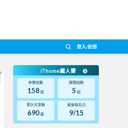
登入/註冊
iThome鐵人賽
參賽組數
團體組數
158
5
組
組
累計文章數
最後報名日
690
9/15
篇