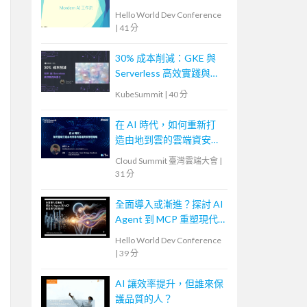
Hello World Dev Conference
|
41 分
30% 成本削減：GKE 與
Serverless 高效實踐與優
化
KubeSummit
|
40 分
在 AI 時代，如何重新打
造由地到雲的雲端資安管
理策略
Cloud Summit 臺灣雲端大會
|
31 分
全面導入或漸進？探討 AI
Agent 到 MCP 重塑現代
軟體設計
Hello World Dev Conference
|
39 分
AI 讓效率提升，但誰來保
護品質的人？