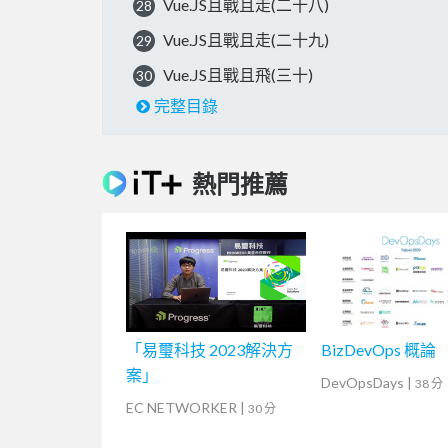
Vue.JS且戰且走(二十八)
28
Vue.JS且戰且走(二十九)
29
Vue.JS且戰且飛(三十)
30
完整目錄
熱門推薦
「易璽科技 2023解決方
BizDevOps 概論
案」
DevOpsDays
|
38 分
EC NETWORKER
|
30 分