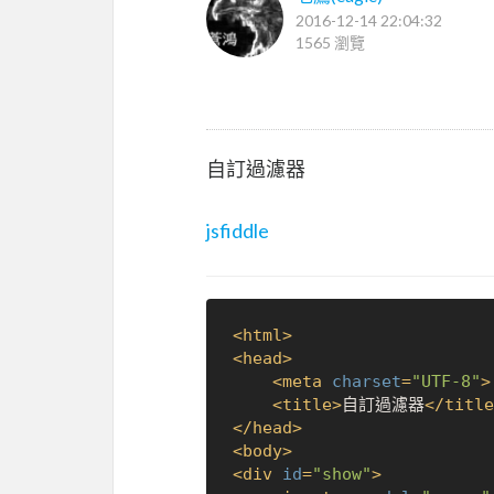
2016-12-14 22:04:32
1565 瀏覽
自訂過濾器
jsfiddle
<
html
>
<
head
>
<
meta
charset
=
"UTF-8"
>
<
title
>
自訂過濾器
</
title
</
head
>
<
body
>
<
div
id
=
"show"
>