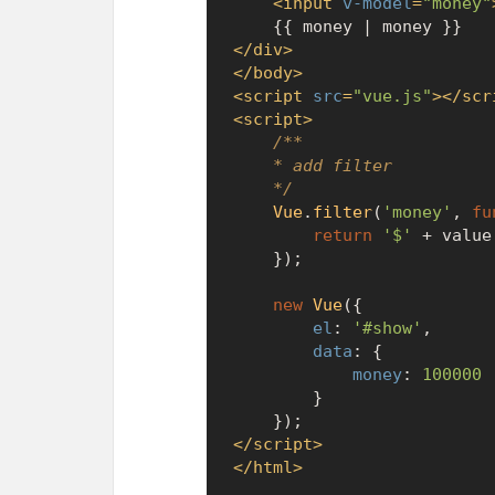
<
input
v-model
=
"money"
</
div
>
</
body
>
<
script
src
=
"vue.js"
>
</
scr
<
script
>
/**

    * add filter

    */
Vue
.
filter
(
'money'
, 
fu
return
'$'
 + value;
    });

new
Vue
({

el
: 
'#show'
,

data
: {

money
: 
100000
        }

</
script
>
</
html
>