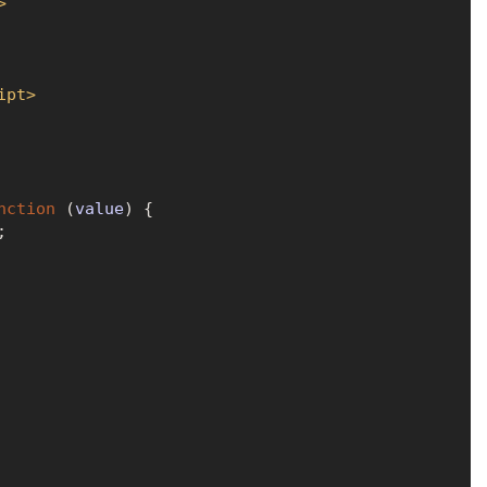
>
ipt
>
nction
 (
value
) {


