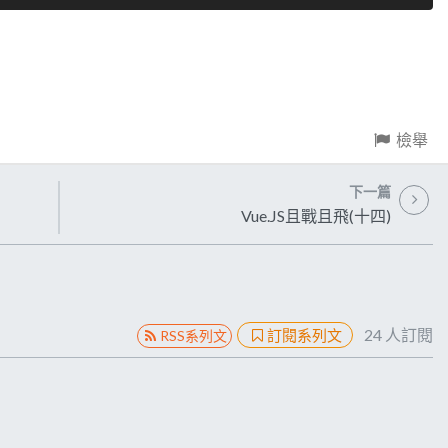
檢舉
下一篇
Vue.JS且戰且飛(十四)
24
人訂閱
訂閱系列文
RSS系列文