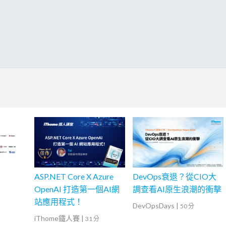
ASP.NET Core X Azure
DevOps衰退？從CIO大
OpenAI 打造第一個AI網
調查看AI原生浪潮的衝擊
站應用程式！
DevOpsDays
|
50 分
iThome鐵人賽
|
31 分