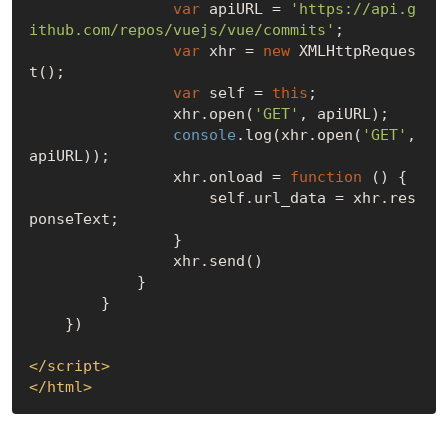
var
 apiURL = 
'https://api.g
ithub.com/repos/vuejs/vue/commits'
;

var
 xhr = 
new
 XMLHttpReques
t();

var
 self = 
this
;

                xhr.open(
'GET'
, apiURL);

console
.log(xhr.open(
'GET'
, 
apiURL));

                xhr.onload = 
function
 (
) 
{

                    self.url_data = xhr.res
ponseText;

                }

                xhr.send()

            }

        }

    })

</
script
>
</
html
>