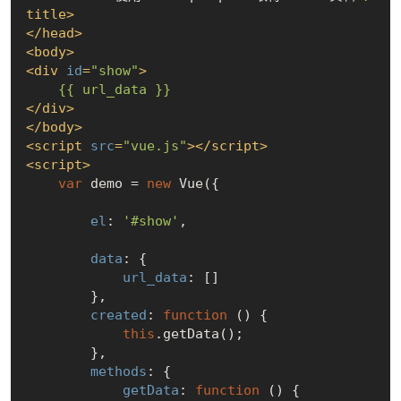
title
>
</
head
>
<
body
>
<
div
id
=
"show"
>
{{ url_data }}
</
div
>
</
body
>
<
script
src
=
"vue.js"
>
</
script
>
<
script
>
var
 demo = 
new
 Vue({

el
: 
'#show'
,

data
: {

url_data
: []

        },

created
: 
function
 (
) 
{

this
.getData();

        },

methods
: {

getData
: 
function
 (
) 
{
