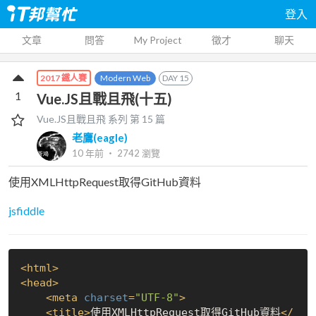
登入
文章
問答
My Project
徵才
聊天
Modern Web
DAY
15
2017 鐵人賽
1
Vue.JS且戰且飛(十五)
Vue.JS且戰且飛
系列 第
15
篇
老鷹(eagle)
10 年前
‧
2742
瀏覽
使用XMLHttpRequest取得GitHub資料
jsfiddle
<
html
>
<
head
>
<
meta
charset
=
"UTF-8"
>
<
title
>
使用XMLHttpRequest取得GitHub資料
</