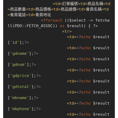
<
td
>
訂單編號
<
td
>
商品名稱
<
td
>
商品數量
<
td
>
商品價格
<
td
>
商品總價
<
td
>
會員名稱
<
td
>
會員電話
<
td
>
會員地址

<?
foreach
 (($select -> fetcha
ll(PDO::FETCH_ASSOC)) 
as
 $result) 
{ ?>

<
tr
>
<
td
>
<?
echo
 $result
[
'id'
];
?>
<
td
>
<?
echo
 $result
[
'gdname'
];
?>
<
td
>
<?
echo
 $result
[
'gdnum'
];
?>
<
td
>
<?
echo
 $result
[
'gdprice'
];
?>
<
td
>
<?
echo
 $result
[
'gdtotal'
];
?>
<
td
>
<?
echo
 $result
[
'mbname'
];
?>
<
td
>
<?
echo
 $result
[
'mbphone'
];
?>
<
td
>
<?
echo
 $result