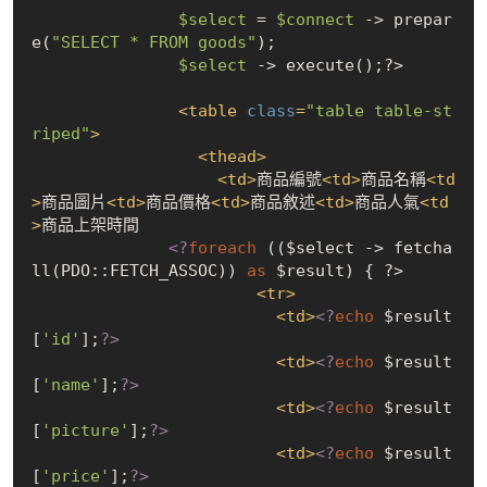
$select
 = 
$connect
 -> prepar
e(
"SELECT * FROM goods"
);

$select
 -> execute();?>

<
table
class
=
"table table-st
riped"
>
<
thead
>
<
td
>
商品編號
<
td
>
商品名稱
<
td
>
商品圖片
<
td
>
商品價格
<
td
>
商品敘述
<
td
>
商品人氣
<
td
>
商品上架時間

<?
foreach
 (($select -> fetcha
ll(PDO::FETCH_ASSOC)) 
as
 $result) 
{ ?>

<
tr
>
<
td
>
<?
echo
 $result
[
'id'
];
?>
<
td
>
<?
echo
 $result
[
'name'
];
?>
<
td
>
<?
echo
 $result
[
'picture'
];
?>
<
td
>
<?
echo
 $result
[
'price'
];
?>