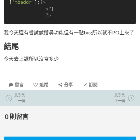
[
'mbaddr'
];
?>
<?
}
?>
我今天還有嘗試做搜尋功能但有一點bug所以就不PO上來了
結尾
今天去上課所以沒寫多少
留言
追蹤
分享
訂閱
此系列
此系列
上一篇
下一篇
0
則留言