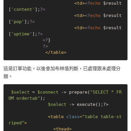
<
td
>
<?
echo
 $result
[
'content'
];
?>
<
td
>
<?
echo
 $result
[
'pop'
];
?>
<
td
>
<?
echo
 $result
[
'uptime'
];
?>
<?
}
?>
</
table
>
這是訂單功能。以後會加布林值判斷，已處理跟未處理分
類。
$select
 = 
$connect
 -> prepare(
"SELECT * FR
OM ordertab"
);

$select
 -> execute();?>

<
table
class
=
"table table-st
riped"
>
<
thead
>