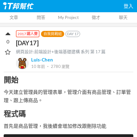
登入
文章
問答
My Project
徵才
聊天
自我挑戰組
DAY
17
2017 鐵人賽
0
[DAY17]
網頁設計:前端設計+後端基礎建構
系列 第
17
篇
Luis-Chen
10 年前
‧
2780
瀏覽
開始
今天建立管理員的管理表單，管理介面有商品管理、訂單管
理、跟上傳商品。
程式碼
首先是商品管理，我後續會增加修改跟刪除功能