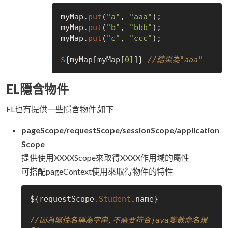
myMap.
put
(
"a"
, 
"aaa"
);

myMap.
put
(
"b"
, 
"bbb"
);

myMap.
put
(
"c"
, 
"ccc"
);

$
{myMap[myMap[
0
]]} 
//結果為"aaa" 
EL隱含物件
EL也有提供一些隱含物件,如下
pageScope/requestScope/sessionScope/application
Scope
提供使用XXXXScope來取得XXXX作用域的屬性
可搭配pageContext使用來取得物件的特性
${requestScope
.Student
.name}

//因為屬性名稱為字串,不需要符合java變數命名規