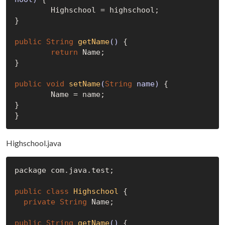
	Highschool = highschool;

}

public
String
getName
()
{

return
 Name;

}

public
void
setName
(
String
 name)
{

	Name = name;

}

Highschool.java
package com.java.test;

public
class
Highschool
 {
private
String
 Name;

public
String
getName
()
{
