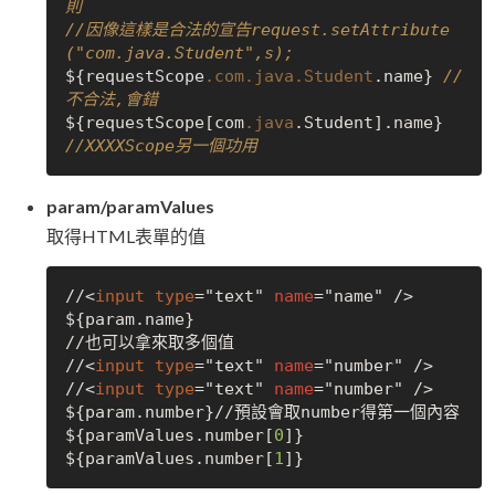
則
//因像這樣是合法的宣告request.setAttribute
("com.java.Student",s);
${requestScope
.com
.java
.Student
.name} 
//
不合法,會錯
${requestScope[com
.java
.Student].name} 
//XXXXScope另一個功用
param/paramValues
取得HTML表單的值
//<
input
type
="text" 
name
="name" />

${param.name}

//也可以拿來取多個值

//<
input
type
="text" 
name
="number" />

//<
input
type
="text" 
name
="number" />

${param.number}//預設會取number得第一個內容

${paramValues.number[
0
]}

${paramValues.number[
1