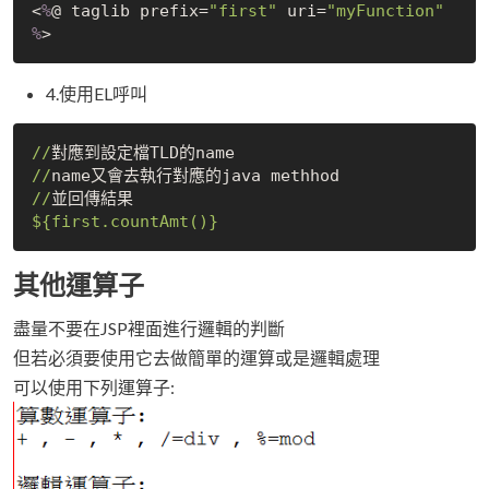
<
%
@ taglib prefix=
"first"
 uri=
"myFunction"
%
4.使用EL呼叫
//
//
//
${first.countAmt()}
其他運算子
盡量不要在JSP裡面進行邏輯的判斷
但若必須要使用它去做簡單的運算或是邏輯處理
可以使用下列運算子: