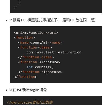
  }

2.撰寫TLD標籤程式庫描述子(一般和DD放在同一層)
<uri>myFunction</uri>

<
function
>

  <
name
>countAmt</
name
>

  <
function
-
class
>

      com.java.test.TestFunction

  </
function
-
class
>

  <
function
-signature>

int
 counter()

  </
function
-signature>

</
function
3.在JSP新增taglib指令
//myFunction要和TLD對應