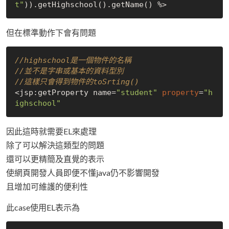
t"
)
).get
Highschool()
.get
Name()
但在標準動作下會有問題
//highschool是一個物件的名稱
//並不是字串或基本的資料型別
//這樣只會得到物件的toSrting()
<jsp:getProperty name=
"student"
property
=
"h
ighschool"
因此這時就需要EL來處理
除了可以解決這類型的問題
還可以更精簡及直覺的表示
使網頁開發人員即便不懂java仍不影響開發
且增加可維護的便利性
此case使用EL表示為