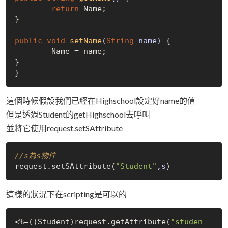
return
 Name;

}

public
void
setName
(
String
 name)
{

	Name = name;

}

這個時候假設我們已經在Highschool設定好name的值
但是透過Student的getHighschool去呼叫
並將它使用request.setSAttribute
//s為s物件
request.set
SAttribute(
"Student"
,
s
)
這樣的狀況下在scripting是可以的
<%=((Student)request.get
Attribute(
"studen