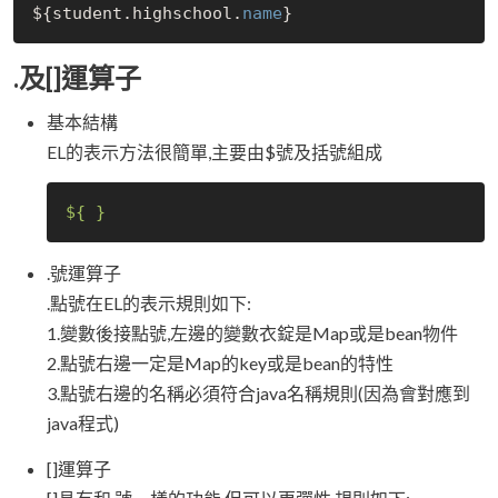
${student.highschool.
name
.及[]運算子
基本結構
EL的表示方法很簡單,主要由$號及括號組成
${ }
.號運算子
.點號在EL的表示規則如下:
1.變數後接點號,左邊的變數衣錠是Map或是bean物件
2.點號右邊一定是Map的key或是bean的特性
3.點號右邊的名稱必須符合java名稱規則(因為會對應到
java程式)
[]運算子