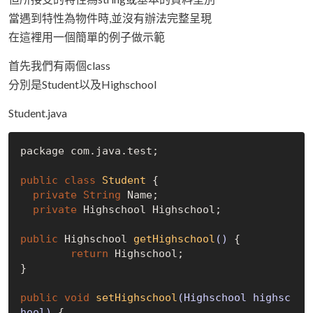
當遇到特性為物件時,並沒有辦法完整呈現
在這裡用一個簡單的例子做示範
首先我們有兩個class
分別是Student以及Highschool
Student.java
package com.java.test;

public
class
Student
 {
private
String
 Name;

private
 Highschool Highschool;

public
 Highschool 
getHighschool
()
{

return
 Highschool;

}

public
void
setHighschool
(Highschool highsc
hool)
{
