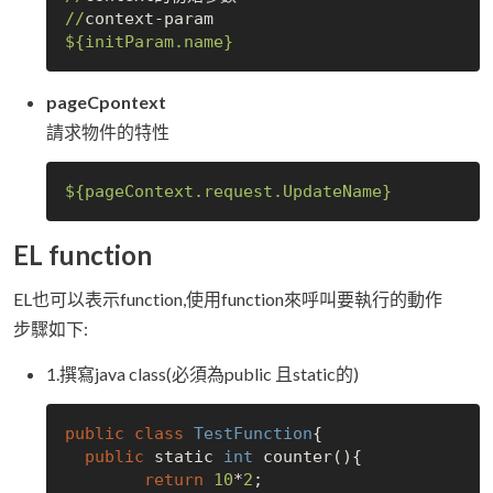
//
${initParam.name}
pageCpontext
請求物件的特性
${pageContext.request.UpdateName}
EL function
EL也可以表示function,使用function來呼叫要執行的動作
步驟如下:
1.撰寫java class(必須為public 且static的)
public
class
TestFunction
{

public
 static 
int
 counter(){

return
10
*
2
;
