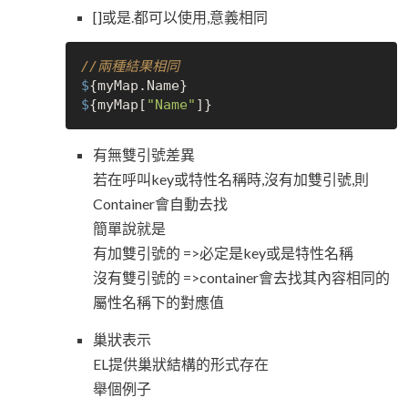
[]或是.都可以使用,意義相同
//兩種結果相同
$
$
{myMap[
"Name"
有無雙引號差異
若在呼叫key或特性名稱時,沒有加雙引號,則
Container會自動去找
簡單說就是
有加雙引號的 =>必定是key或是特性名稱
沒有雙引號的 =>container會去找其內容相同的
屬性名稱下的對應值
巢狀表示
EL提供巢狀結構的形式存在
舉個例子