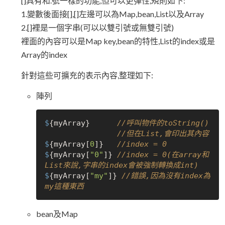
[]具有和.號一樣的功能,但可以更彈性,規則如下:
1.變數後面接[],[]左邊可以為Map,bean,List以及Array
2.[]裡是一個字串(可以以雙引號或無雙引號)
裡面的內容可以是Map key,bean的特性,List的index或是
Array的index
針對這些可擴充的表示內容,整理如下:
陣列
$
{myArray}      
//呼叫物件的toString()
//但在List,會印出其內容 
$
{myArray[
0
]}   
//index = 0
$
{myArray[
"0"
]} 
//index = 0(在array和
List來說,字串的index會被強制轉換成int)
$
{myArray[
"my"
]} 
//錯誤,因為沒有index為
my這種東西
bean及Map