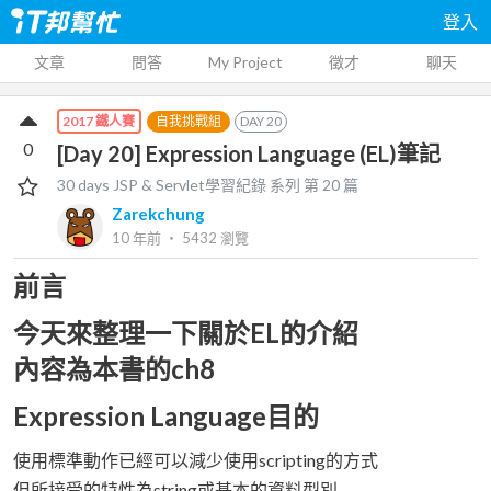
登入
文章
問答
My Project
徵才
聊天
自我挑戰組
DAY
20
2017 鐵人賽
0
[Day 20] Expression Language (EL)筆記
30 days JSP & Servlet學習紀錄
系列 第
20
篇
Zarekchung
10 年前
‧
5432
瀏覽
前言
今天來整理一下關於EL的介紹
內容為本書的ch8
Expression Language目的
使用標準動作已經可以減少使用scripting的方式
但所接受的特性為string或基本的資料型別