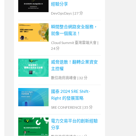
經驗分享
DevOpsDays
|
27 分
瞬間整合網路安全服務，
就像一個魔法！
Cloud Summit 臺灣雲端大會
|
24 分
威脅退散！翻轉企業資安
主控權
數位政府高峰會
|
32 分
國泰 2024 SRE Shift-
Right 的發展策略
SRE CONFERENCE
|
35 分
電力交易平台的創新經驗
分享