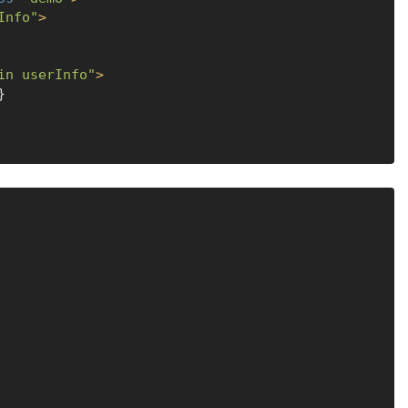
Info"
>
in userInfo"
>