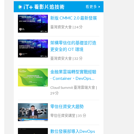
看影片追技術
看更多
新版 CMMC 2.0 最新發展
臺灣資安大會
|
24 分
架構零信任的基礎並打造
更安全的 OT 環境
臺灣資安大會
|
32 分
金融業雲端轉型實戰經驗
- Container、DevOps、
IaC 與維運新模式
Cloud Summit 臺灣雲端大會
|
29 分
零信任資安大趨勢
零信任資安講堂
|
35 分
數位發展部導入DevOps