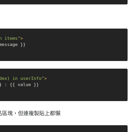
n items"
>
dex) in userInfo"
>
產品區塊，但連複製貼上都懶