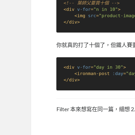
<!-- 葉師父要買十個 -->
<
div
v-for
=
"n in 10"
>
<
img
src
=
"product-imag
</
div
>
你就真的打了十個了，但鐵人賽要
<
div
v-for
=
"day in 30"
>
<
ironman-post
:day
=
"da
</
div
>
Filter 本來想寫在同一篇，細想 