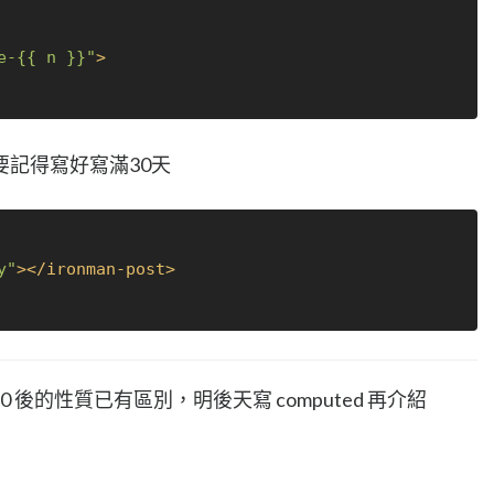
e-{{ n }}"
>
記得寫好寫滿30天
y"
>
</
ironman-post
>
2.0 後的性質已有區別，明後天寫 computed 再介紹