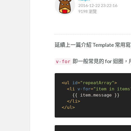
2016-12-22 23:22:16
9198 瀏覽
延續上一篇介紹 Template 
即一般常見的 for 迴圈
v-for
<
ul
id
=
"repeatArray"
>
<
li
v-for
=
"item in items
    {{ item.message }}

</
li
>
</
ul
>