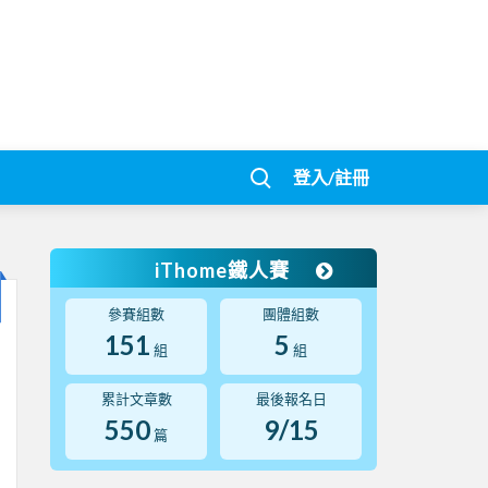
登入/註冊
iThome鐵人賽
參賽組數
團體組數
151
5
組
組
累計文章數
最後報名日
550
9/15
篇