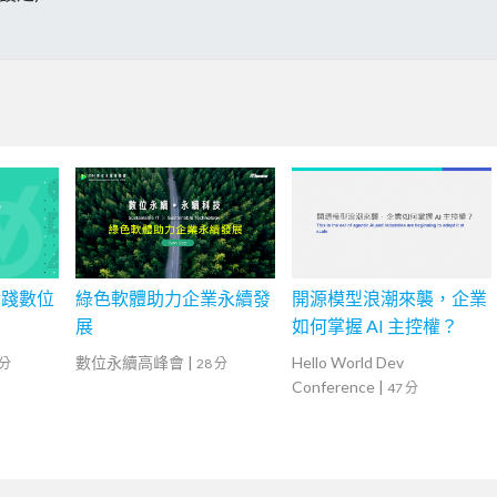
實踐數位
綠色軟體助力企業永續發
開源模型浪潮來襲，企業
展
如何掌握 AI 主控權？
數位永續高峰會
|
Hello World Dev
 分
28 分
Conference
|
47 分