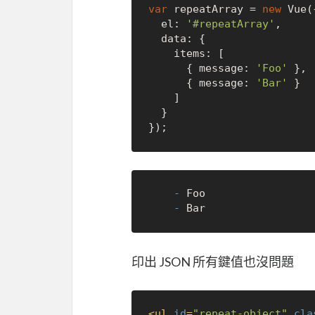
var
 repeatArray = 
new
 Vue({
  el: 
'#repeatArray'
,

  data: {

    items: [

      { message: 
'Foo'
 },

      { message: 
'Bar'
 }

    ]

  }

	-
	-
印出 JSON 所有鍵值也沒問題
<
ul
id
=
"repeat-object"
cla