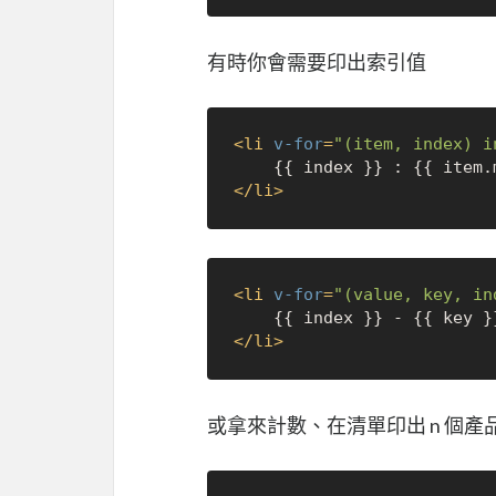
有時你會需要印出索引值
<
li
v-for
=
"(item, index) i
</
li
>
<
li
v-for
=
"(value, key, in
</
li
>
或拿來計數、在清單印出 n 個