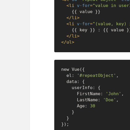
<
li
v-for
=
"value in user
    {{ value }}

</
li
>
<
li
v-for
=
"(value, key) 
    {{ key }} : {{ value }}

</
li
>
</
ul
>
new Vue({

  el: 
'#repeatObject'
,

  data: {

    userInfo: {

      FirstName: 
'John'
,

      LastName: 
'Doe'
,

      Age: 
30
    }

  }
