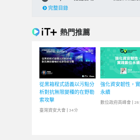
完整目錄
熱門推薦
從黑箱程式語義以污點分
強化資安韌性，
析對抗無限變種的在野勒
永續
索攻擊
數位政府高峰會
|
28
臺灣資安大會
|
34 分