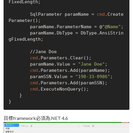
FixedLength;

        SqlParameter paramName = 
cmd
.
Create
Parameter();
        paramName.ParameterName = @
"@Name"
;

        paramName.DbType = DbType.AnsiStrin
gFixedLength;

        //Jane Doe

cmd
.
Parameters.Clear();
        paramName.Value = 
"Jane Doe"
;

cmd
.
Parameters.Add(paramName);
        paramSSN.Value = 
"198-33-0986"
;

cmd
.
Parameters.Add(paramSSN);
cmd
.
ExecuteNonQuery();
    }

目標framework必須為.NET 4.6