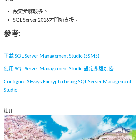
設定步驟較多。
SQL Server 2016才開始支援。
參考:
下載 SQL Server Management Studio (SSMS)
使用 SQL Server Management Studio 設定永遠加密
Configure Always Encrypted using SQL Server Management
Studio
柳川