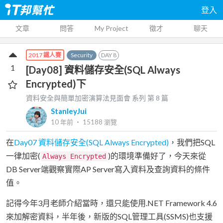
登入
文章
問答
My Project
徵才
聊天
Security
DAY
8
2017 鐵人賽
1
[Day08] 資料儲存安全(SQL Always
Encrypted)下
資料安全與簡單加密演算法見面會
系列 第
8
篇
StanleyJui
10 年前
‧
15188
瀏覽
在
Day07 資料儲存安全(SQL Always Encrypted)
，我們把SQL
一律加密(
)的環境準備好了，今天來從
Always Encrypted
DB Server端觀察實際AP Server寫入資料及查詢資料的條件
值。
記得今年3月老師介紹當時，還只能使用.NET Framework 4.6
來加解密資料，半年後，新版的SQL管理工具(SSMS)也支援