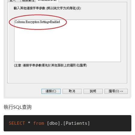
執行SQL查詢
SELECT
 * 
from
[dbo]
.
[Patients]