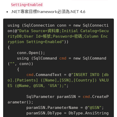
Setting=Enabled
.NET專案目標framework必須為.NET 4.6
using (SqlConnection conn = new SqlConnecti
on(@
"Data Source=資料庫;Initial Catalog=Secu
rityDB;User Id=帳號;Password=密碼;Column Enc
ryption Setting=Enabled"
))

{

    conn.Open();

    using (SqlCommand 
cmd
 = new SqlCommand
(
""
, conn))
    {

cmd
.
CommandText = @
"INSERT INTO [db
o].[Patients] ([Name],[SSN],[Country]) VALU
ES (@Name, @SSN, 'USA');"
;
        SqlParameter paramSSN = 
cmd
.
CreateP
arameter();
        paramSSN.ParameterName = @
"@SSN"
;

        paramSSN.DbType = DbType.AnsiString