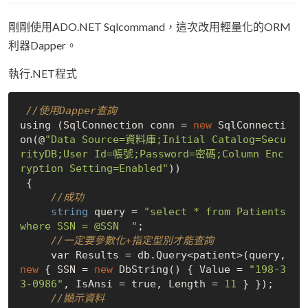
剛剛使用ADO.NET Sqlcommand，這次改用輕量化的ORM
利器Dapper。
執行.NET程式
//使用Dapper查詢
using (SqlConnection conn = 
new
SqlConnecti
on(@
"Data Source=資料庫;Initial Catalog=Secu
rityDB;User Id=帳號;Password=密碼;Column Enc
ryption Setting=Enabled"
)
)

 {

//成功
string
 query = 
"select * from Patients 
where SSN = @SSN  "
;

//一定要參數化+指定型別才能查詢
     var Results = db.Query<patient>(query, 
new
 { SSN = 
new
DbString()
 { Value = 
"198-3
3-0986"
, IsAnsi = 
true
, Length = 
11
 } });

//顯示資料