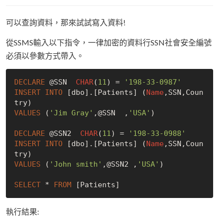
可以查詢資料，那來試試寫入資料!
從SSMS輸入以下指令，一律加密的資料行SSN社會安全編號
必須以參數方式帶入。
DECLARE
 @SSN  
CHAR
(
11
) = 
'198-33-0987'
INSERT
INTO
 [dbo].[Patients] (
Name
,SSN,Coun
VALUES
 (
'Jim Gray'
,@SSN  ,
'USA'
)

DECLARE
 @SSN2  
CHAR
(
11
) = 
'198-33-0988'
INSERT
INTO
 [dbo].[Patients] (
Name
,SSN,Coun
VALUES
 (
'John smith'
,@SSN2 ,
'USA'
)

SELECT
 * 
FROM
執行結果: