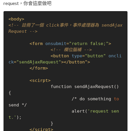
request，你會這麼做吧
<
body
>
<!-- 註冊了一個 click事件，事件處理器為 sendAjax
Request -->
<
form
onsubmit
=
"return false;"
>
<!-- 欄位腦補 -->
<
button
type
=
"button"
oncli
ck
=
"sendAjaxRequest"
>
</
button"
>
</
form
>
<
scirpt
>
		function sendAjaxRequest() 
{

			/* do something 
to
send */

			alert(
'request sen
t.'
);

		}
</
scirpt
>