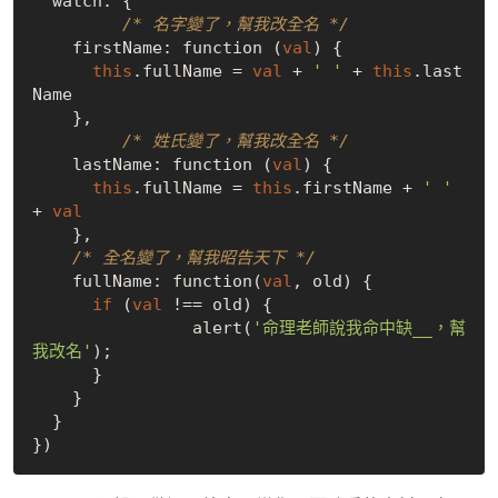
  watch: {

/* 名字變了，幫我改全名 */
    firstName: function (
val
) {

this
.fullName = 
val
 + 
' '
 + 
this
.last
Name

    },

/* 姓氏變了，幫我改全名 */
    lastName: function (
val
) {

this
.fullName = 
this
.firstName + 
' '
+ 
val
    },

/* 全名變了，幫我昭告天下 */
    fullName: function(
val
, old) {

if
 (
val
 !== old) {

      		alert(
'命理老師說我命中缺__，幫
我改名'
);

      }

    }

  }
