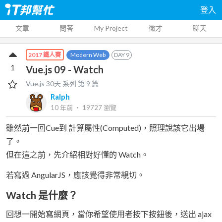
登入
文章
問答
My Project
徵才
聊天
Modern Web
DAY
9
2017 鐵人賽
1
Vue.js 09 - Watch
Vue.js 30天
系列 第
9
篇
Ralph
10 年前
‧
19727
瀏覽
雖然前一回Cue到 計算屬性(Computed)，照理說該它出場
了。
但在這之前，先介紹相對好懂的 Watch。
若寫過 AngularJS，應該覺得非常親切。
Watch 是什麼？
回想一開始寫網頁，當你希望使用者按下按鈕後，送出 ajax