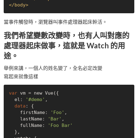
</
body
>
當事件觸發時，瀏覽器叫事件處理器起床幹活。
我們希望變數改變時，也有人叫對應的
處理器起床做事，這就是 Watch 的用
途。
舉例來講，一個人的姓名變了，全名必定改變
寫起來就像這樣
var
 vm = new Vue({

  el: 
'#demo'
,

data
: {

    firstName: 
'Foo'
,

    lastName: 
'Bar'
,

    fullName: 
'Foo Bar'
  },
