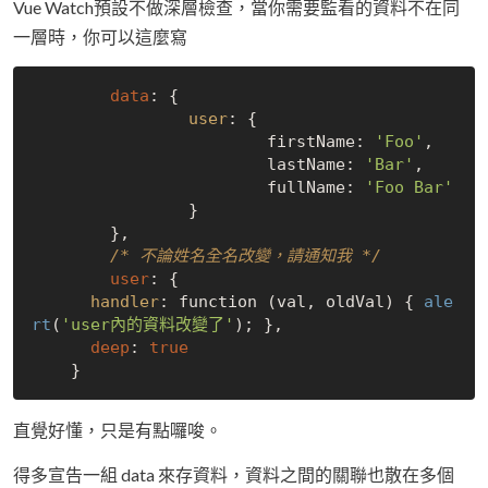
Vue Watch預設不做深層檢查，當你需要監看的資料不在同
一層時，你可以這麼寫
data
: {

user
: {

			firstName: 
'Foo'
,

			lastName: 
'Bar'
,

			fullName: 
'Foo Bar'
		}

	},

/* 不論姓名全名改變，請通知我 */
user
: {

handler
: function (val, oldVal) { 
ale
rt
(
'user內的資料改變了'
); },

deep
: 
true
直覺好懂，只是有點囉唆。
得多宣告一組 data 來存資料，資料之間的關聯也散在多個