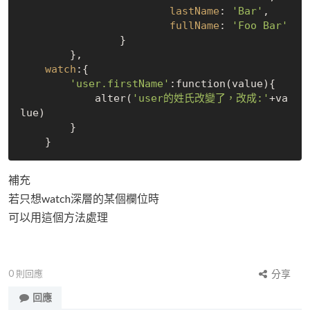
lastName
: 
'Bar'
,

fullName
: 
'Foo Bar'
		}

	},

watch
:{

'user.firstName'
:function(value){

            alter(
'user的姓氏改變了，改成:'
+va
lue)

        }

補充
若只想watch深層的某個欄位時
可以用這個方法處理
0
則回應
分享
回應