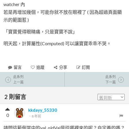
watcher 內
若是再增加幾個，可能你就不放在眼裡了 ( 因為超過頁面顯
示的範圍惹 )
「寶寶覺得眼睛痛，只是寶寶不說」
明天起，計算屬性(Computed) 可以讓寶寶乖乖不哭。
留言
追蹤
分享
訂閱
此系列
此系列
上一篇
下一篇
2
則留言
kkdayy_55330
0
．
8 年前
請問這範例當中的val, oldVal是從哪裡來的呢？自定義的嗎？