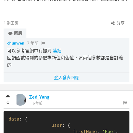
1
則回應
分享
回應
chunwen
7 年前
可以參考官網中有提到
連結
回調函數得到的參數為新值和舊值，這兩個參數都是自訂義
的
登入發表回應
Zed_Yang
0
．
6 年前
data
: {

user
: {

firstName
: 
'Foo'
,
