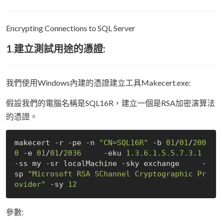
Encrypting Connections to SQL Server
1.建立測試用途的憑證:
我們使用Windows內建的憑證建立工具Makecert.exe:
假設我們的電腦名稱是SQL16R，建立一個是RSA加密演算法
的憑證。
makecert -r -pe -n 
"CN=SQL16R"
 -b 
01
/
01
/
200
0
 -e 
01
/
01
/
2036
     -eku 
1.3
.6
.1
.5
.5
.7
.3
.1
-ss my -sr localMachine -sky exchange     -
sp 
"Microsoft RSA SChannel Cryptographic Pr
ovider"
 -sy 
12
參數: