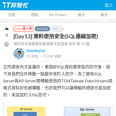
登入
文章
問答
My Project
徵才
聊天
Security
DAY
13
2017 鐵人賽
0
[Day13] 資料使用安全(SQL連線加密)
資料安全與簡單加密演算法見面會
系列 第
13
篇
StanleyJui
10 年前
‧
25148
瀏覽
正所謂安內才能攘外，鞏固好SQL資料庫禁區的防守後，接
下來我們往外移動一點腳步來盯人防守，為了避免SQL
Server與AP Server間傳輸使用的TDS(Tabular Data Stream)表
格式資料封包被攔截，也許我們可以讓傳輸的通道也是加密
的，來試試盯人SSL防守。