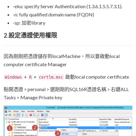
-eku: specify Server Authentication (1.3.6.1.5.5.7.3.1).
-n: fully qualified domain name (FQDN)
-sp: 加密library
2.設定憑證使用權限
因為剛剛把憑證儲存到localMachine，所以要啟動local
computer certificate Manager
+
+
啟動local computer certificate
Windows
R
certlm.msc
點開憑證 > personal > 選剛剛的SQL16R憑證名稱 > 右鍵ALL
Tasks > Manage Private key