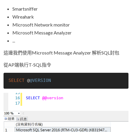
Smartsniffer
Wireahark
Microsoft Network monitor
Microsoft Message Analyzer
...
這邊我們使用Microsoft Message Analyzer 解析SQL封包
從AP端執行T-SQL指令
SELECT
 @
@VERSION