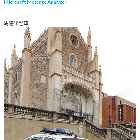
Microsoft Message Analyzer
馬德里警車