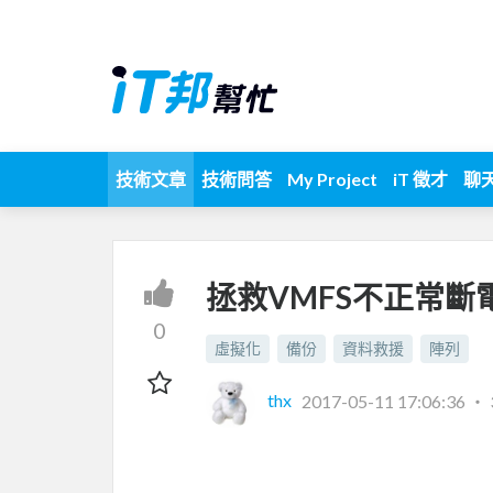
技術文章
技術問答
My Project
iT 徵才
聊
拯救VMFS不正常斷
0
虛擬化
備份
資料救援
陣列
thx
2017-05-11 17:06:36
‧