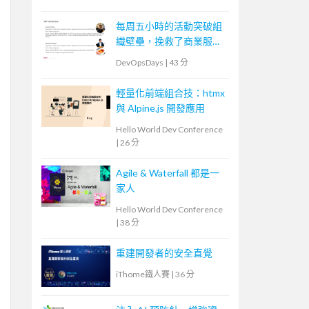
每周五小時的活動突破組
織壁壘，挽救了商業服務
運營者的故事
DevOpsDays
|
43 分
輕量化前端組合技：htmx
與 Alpine.js 開發應用
Hello World Dev Conference
|
26 分
Agile & Waterfall 都是一
家人
Hello World Dev Conference
|
38 分
重建開發者的安全直覺
iThome鐵人賽
|
36 分