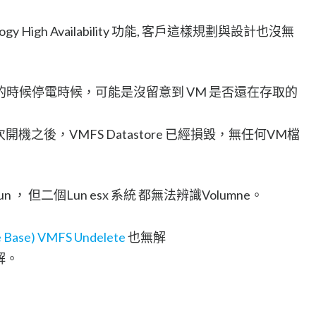
y High Availability 功能, 客戶這樣規劃與設計也沒無
時候停電時候，可能是沒留意到 VM 是否還在存取的
，當再次開機之後，VMFS Datastore 已經損毀，無任何VM檔
un ， 但二個Lun esx 系統 都無法辨識Volumne。
 Base)
VMFS Undelete
也無解
無解。