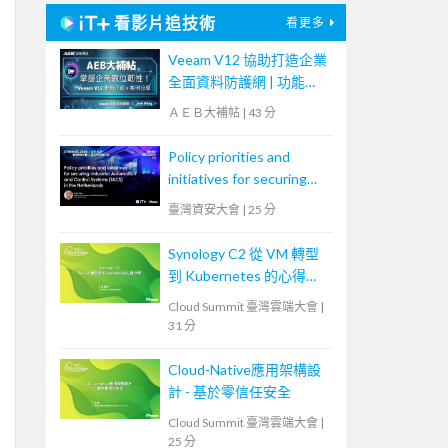
看影片追技術
看更多
Veeam V12 協助打造企業
全面資料防護網 | 功能更
新 + 案例分享【宏碁資訊
ＡＥＢ大補帖
|
43 分
網路學堂】
Policy priorities and
initiatives for securing
Industrial Automation
臺灣資安大會
|
25 分
and Control Systems
(IACS) in the
Synology C2 從 VM 轉型
Netherlands
到 Kubernetes 的心得分
享
Cloud Summit 臺灣雲端大會
|
31 分
Cloud-Native應用架構設
計 - 基於零信任安全
Cloud Summit 臺灣雲端大會
|
25 分