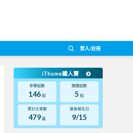
登入/註冊
iThome鐵人賽
參賽組數
團體組數
146
5
組
組
累計文章數
最後報名日
479
9/15
篇