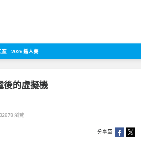
天室
2026 鐵人賽
電後的虛擬機
32878 瀏覽
分享至