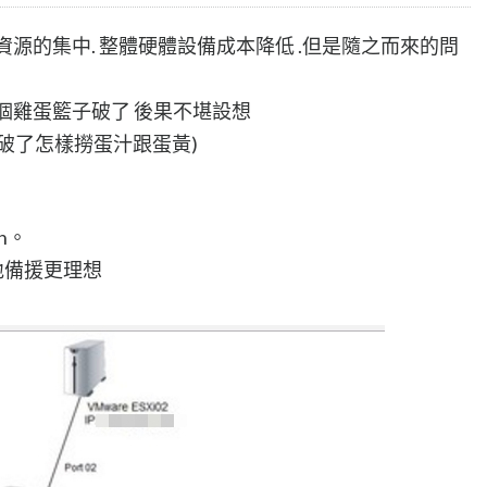
源的集中. 整體硬體設備成本降低 .但是隨之而來的問
個雞蛋籃子破了 後果不堪設想
破了怎樣撈蛋汁跟蛋黃)
on。
地備援更理想