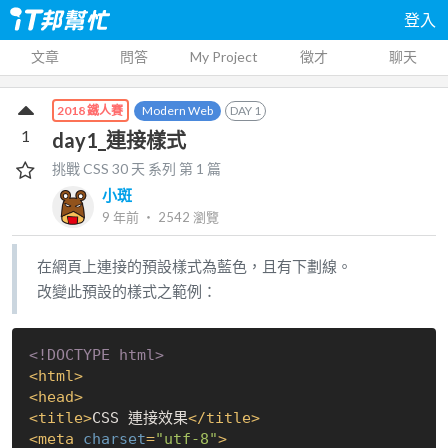
登入
文章
問答
My Project
徵才
聊天
Modern Web
DAY
1
2018 鐵人賽
1
day1_連接樣式
挑戰 CSS 30 天
系列 第
1
篇
小斑
9 年前
‧
2542
瀏覽
在網頁上連接的預設樣式為藍色，且有下劃線。
改變此預設的樣式之範例：
<!DOCTYPE 
html
>
<
html
>
<
head
>
<
title
>
CSS 連接效果
</
title
>
<
meta
charset
=
"utf-8"
>