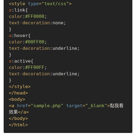
<
style
type
=
"text/css"
>
a
:link
color
:
#FF0000
text-decoration
:none;

a
:hover
color
:
#00FF00
text-decoration
:underline;

a
:active
color
:
#FF00FF
text-decoration
:underline;

</
style
>
</
head
>
<
body
>
<
a
href
=
"sample.php"
target
=
"_blank"
>
點我看
效果
</
a
>
</
body
>
</
html
>