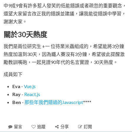
中9成9會有許多惹人發笑的低能錯誤或者疏忽的重要觀念，
還望大家留言改正我的錯誤並建議，讓我能從錯誤中學習，
謝謝大家。
關於30天熱度
我們是兩位研究生 +一 位待業米蟲組成的，希望能將3分鐘
熱度加溫到30天，因為鐵人賽沒有3分鐘，希望彼此提醒激
勵教訓嘴砲，一起見證90年代的名言實證，30天熱度。
成員如下
Eva
-
Vue.js
Ray
-
React.js
Ben
-
那些年我們錯過的Javascript
****
留言
追蹤
分享
訂閱