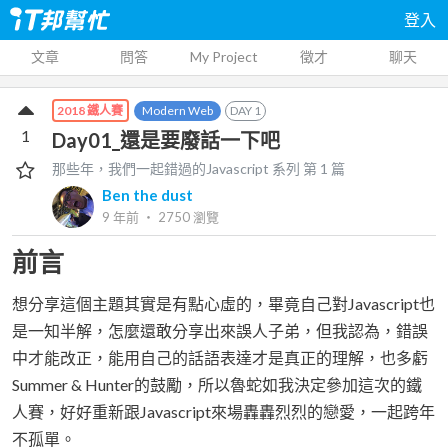
登入
文章
問答
My Project
徵才
聊天
Modern Web
DAY
1
2018 鐵人賽
1
Day01_還是要廢話一下吧
那些年，我們一起錯過的Javascript
系列 第
1
篇
Ben the dust
9 年前
‧
2750
瀏覽
前言
想分享這個主題其實是有點心虛的，畢竟自己對Javascript也
是一知半解，怎麼還敢分享出來誤人子弟，但我認為，錯誤
中才能改正，能用自己的話語表達才是真正的理解，也多虧
Summer & Hunter的鼓勵，所以魯蛇如我決定參加這次的鐵
人賽，好好重新跟Javascript來場轟轟烈烈的戀愛，一起跨年
不孤單。