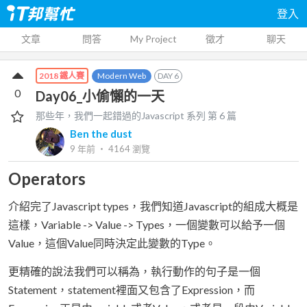
登入
文章
問答
My Project
徵才
聊天
Modern Web
DAY
6
2018 鐵人賽
0
Day06_小偷懶的一天
那些年，我們一起錯過的Javascript
系列 第
6
篇
Ben the dust
9 年前
‧
4164
瀏覽
Operators
介紹完了Javascript types，我們知道Javascript的組成大概是
這樣，Variable -> Value -> Types，一個變數可以給予一個
Value，這個Value同時決定此變數的Type。
更精確的說法我們可以稱為，執行動作的句子是一個
Statement，statement裡面又包含了Expression，而