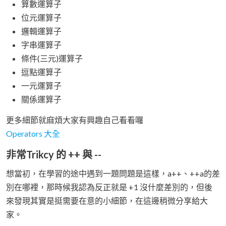
算數運算子
位元運算子
邏輯運算子
字串運算子
條件(三元)運算子
逗點運算子
一元運算子
關係運算子
更多細節就麻煩大家有興趣自己看看囉
Operators 大全
非常Trikcy 的 ++ 與 --
想當初，在學習的途中遇到一題問題是這樣，a++、++a的差
別在哪裡，那時候我認為反正就是 +1 沒什麼差別的，但後
來發現其實是挺需要在意的小細節，在這邊稍微分享給大
家。