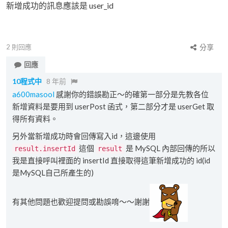
新增成功的訊息應該是 user_id
2
則回應
分享
回應
10程式中
8 年前
a600masool
感謝你的錯誤勘正～的確第一部分是先教各位
新增資料是要用到 userPost 函式，第二部分才是 userGet 取
得所有資料。
另外當新增成功時會回傳寫入id，這邊使用
這個
是 MySQL 內部回傳的所以
result.insertId
result
我是直接呼叫裡面的 insertId 直接取得這筆新增成功的 id(id
是MySQL自己所產生的)
有其他問題也歡迎提問或勘誤唷～～謝謝