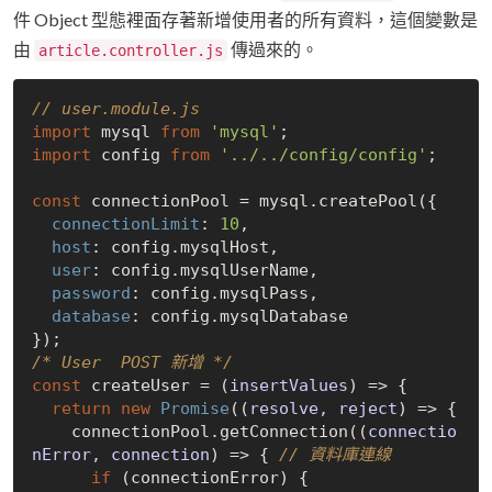
件 Object 型態裡面存著新增使用者的所有資料，這個變數是
由
傳過來的。
article.controller.js
// user.module.js
import
 mysql 
from
'mysql'
import
 config 
from
'../../config/config'
;

const
 connectionPool = mysql.createPool({

connectionLimit
: 
10
,

host
: config.mysqlHost,

user
: config.mysqlUserName,

password
: config.mysqlPass,

database
: config.mysqlDatabase

/* User  POST 新增 */
const
 createUser = 
(
insertValues
) =>
 {

return
new
Promise
(
(
resolve, reject
) =>
 {

    connectionPool.getConnection(
(
connectio
nError, connection
) =>
 { 
// 資料庫連線
if
 (connectionError) {
