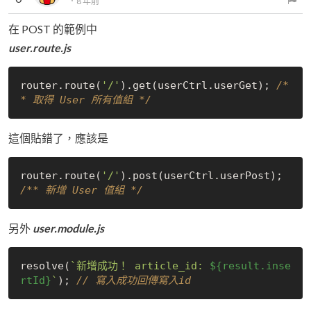
．
8 年前
在 POST 的範例中
user.route.js
router.route(
'/'
).get(userCtrl.userGet); 
/*
* 取得 User 所有值組 */
這個貼錯了，應該是
router.route(
'/'
).post(userCtrl.userPost); 
/** 新增 User 值組 */
另外
user.module.js
resolve(
`新增成功！ article_id: 
${result.inse
rtId}
`
); 
// 寫入成功回傳寫入id