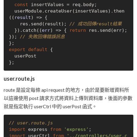
const
 insertValues = req.body;

  userModule.createUser(insertValues).then
(
(
result
) =>
 {

    res.send(result); 
// 成功回傳result結果
  }).catch(
(
err
) =>
 { 
return
 res.send(err); 
}); 
// 失敗回傳錯誤訊息
export
default
 {

  userPost

user.route.js
route 是設定每條 api request 的地方，由於是要新增資料所
以這邊使用 post 請求方式將資料上傳到資料庫，後面的參數
就是指定執行 userCtrl 中的 userPost 函式。
// user.route.js
import
 express 
from
'express'
import
 userCtrl 
from
'../controllers/user.c