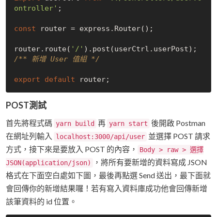
ontroller'
;

const
 router = express.Router();

router.route(
'/'
).post(userCtrl.userPost); 
/** 新增 User 值組 */
export
default
POST測試
首先將程式碼
再
後開啟 Postman
yarn build
yarn start
在網址列輸入
並選擇 POST 請求
localhost:3000/api/user
方式，接下來是要放入 POST 的內容，
Body > raw > 選擇
，將所有要新增的資料寫成 JSON
JSON(application/json)
格式在下面空白處如下圖，最後再點選 Send 送出，最下面就
會回傳你的新增結果囉！若有寫入資料庫成功他會回傳新增
該筆資料的 id 位置。