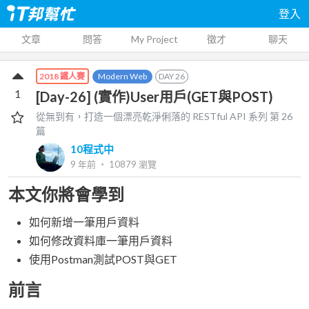
登入
文章
問答
My Project
徵才
聊天
Modern Web
DAY
26
2018 鐵人賽
1
[Day-26] (實作)User用戶(GET與POST)
從無到有，打造一個漂亮乾淨俐落的 RESTful API
系列 第
26
篇
10程式中
9 年前
‧
10879
瀏覽
本文你將會學到
如何新增一筆用戶資料
如何修改資料庫一筆用戶資料
使用Postman測試POST與GET
前言