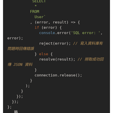
`SELECT

            *

          FROM

            User`
          , (error, result) => {

if
 (error) {

console
.error(
'SQL error: '
, 
error);

              reject(error); 
// 寫入資料庫有
問題時回傳錯誤
            } 
else
 {

              resolve(result); 
// 撈取成功回
傳 JSON 資料
            }

            connection.release();

          }

        );

      }

    });

  });

};
