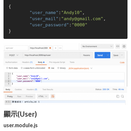
{

"user_name"
:
"Andy10"
,

"user_mail"
:
"andy@gmail.com"
,

"user_password"
:
"0000"
顯示(User)
user.module.js