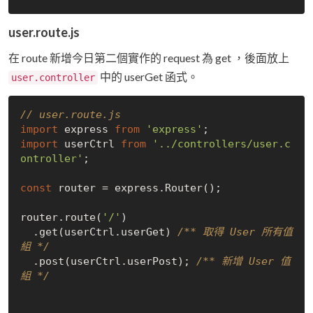
user.route.js
在 route 新增今日第二個實作的 request 為 get ，後面放上
中的 userGet 函式。
user.controller
// user.route.js
import
 express 
from
'express'
import
 userCtrl 
from
'../controllers/user.c
ontroller'
;

const
 router = express.Router();

router.route(
'/'
)

  .get(userCtrl.userGet) 
/** 取得 User 所有值
組 */
  .post(userCtrl.userPost); 
/** 新增 User 值
組 */