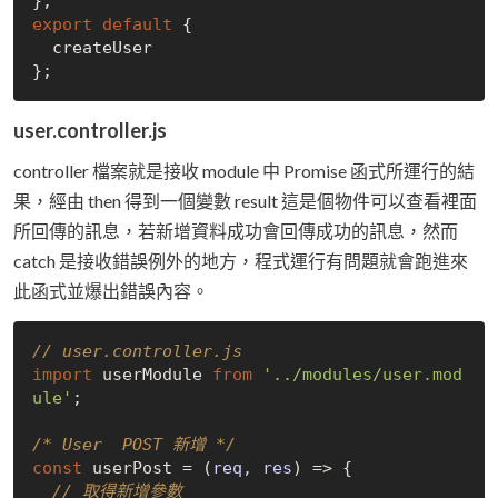
export
default
 {

  createUser

user.controller.js
controller 檔案就是接收 module 中 Promise 函式所運行的結
果，經由 then 得到一個變數 result 這是個物件可以查看裡面
所回傳的訊息，若新增資料成功會回傳成功的訊息，然而
catch 是接收錯誤例外的地方，程式運行有問題就會跑進來
此函式並爆出錯誤內容。
// user.controller.js
import
 userModule 
from
'../modules/user.mod
ule'
;

/* User  POST 新增 */
const
 userPost = 
(
req, res
) =>
 {

// 取得新增參數