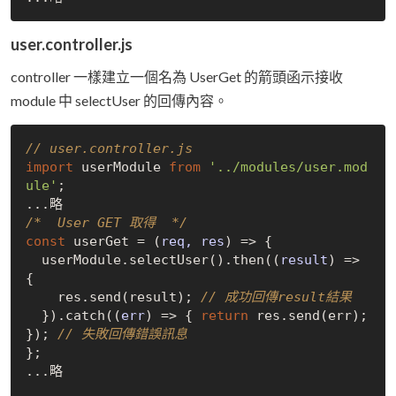
user.controller.js
controller 一樣建立一個名為 UserGet 的箭頭函示接收
module 中 selectUser 的回傳內容。
// user.controller.js
import
 userModule 
from
'../modules/user.mod
ule'
;

/*  User GET 取得  */
const
 userGet = 
(
req, res
) =>
 {

  userModule.selectUser().then(
(
result
) =>
{

    res.send(result); 
// 成功回傳result結果
  }).catch(
(
err
) =>
 { 
return
 res.send(err); 
}); 
// 失敗回傳錯誤訊息
};

...略
