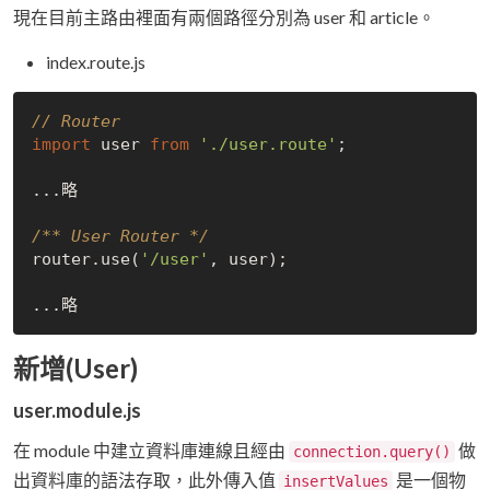
現在目前主路由裡面有兩個路徑分別為 user 和 article。
index.route.js
// Router
import
 user 
from
'./user.route'
;

...略

/** User Router */
router.use(
'/user'
, user);

新增(User)
user.module.js
在 module 中建立資料庫連線且經由
做
connection.query()
出資料庫的語法存取，此外傳入值
是一個物
insertValues