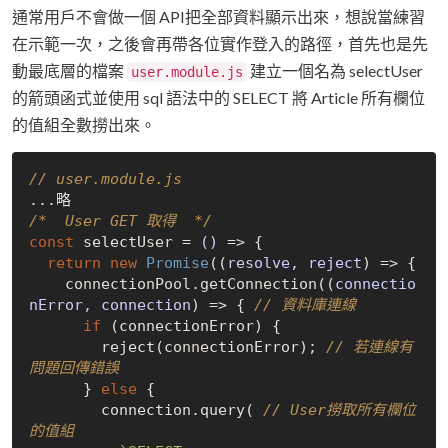
通常用戶不會做一個 API把全部資料顯示出來，想說當練習
在示範一次，之後會再帶各位實作登入的路徑，首先也是先
動最底層的檔案
建立一個名為 selectUser
user.module.js
的箭頭函式並使用 sql 語法中的 SELECT 將 Article 所有欄位
的值組全數撈出來。
// user.module.js
/*  User GET 取得  */
const
 selectUser = 
()
 =>
 {

return
new
Promise
(
(
resolve, reject
) =>
 {

    connectionPool.getConnection(
(
connectio
nError, connection
) =>
 { 
// 資料庫連線
if
 (connectionError) {

        reject(connectionError); 
// 若連線有
問題回傳錯誤
      } 
else
 {

        connection.query( 
// User撈取所有欄位
的值組