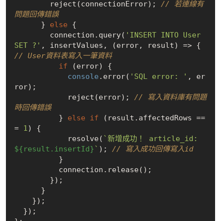
        reject(connectionError); 
// 若連線有
問題回傳錯誤
      } 
else
 {

        connection.query(
'INSERT INTO User 
SET ?'
, insertValues, (error, result) => { 
// User資料表寫入一筆資料
if
 (error) {

console
.error(
'SQL error: '
, er
ror);

            reject(error); 
// 寫入資料庫有問題
時回傳錯誤
          } 
else
if
 (result.affectedRows ==
= 
1
) {

            resolve(
`新增成功！ article_id: 
${result.insertId}
`
); 
// 寫入成功回傳寫入id
          }

          connection.release();

        });

      }

    });

  });
