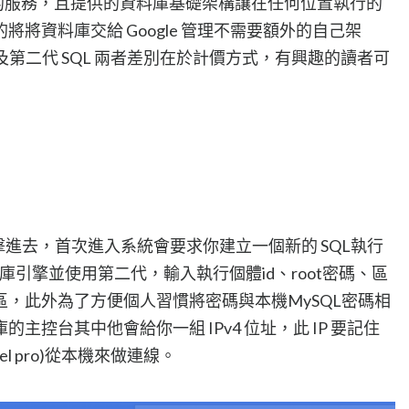
資料庫的服務，且提供的資料庫基礎架構讓在任何位置執行的
將資料庫交給 Google 管理不需要額外的自己架
代及第二代 SQL 兩者差別在於計價方式，有興趣的讀者可
擊進去，首次進入系統會要求你建立一個新的 SQL執行
料庫引擎並使用第二代，輸入執行個體id、root密碼、區
，此外為了方便個人習慣將密碼與本機MySQL密碼相
主控台其中他會給你一組 IPv4 位址，此 IP 要記住
l pro)從本機來做連線。