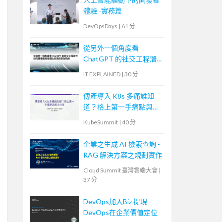
體驗 -實務篇
DevOpsDays
|
61 分
從另外一個角度看
ChatGPT 的社交工程潛
力—如何建構最高性價比
IT EXPLAINED
|
30 分
的資訊安全防線
傳產導入 K8s 多痛誰知
道？格上第一手痛點與解
法分享
KubeSummit
|
40 分
企業之生成 AI 檢索查詢 -
RAG 解決方案之規劃實作
Cloud Summit 臺灣雲端大會
|
37 分
DevOps加入Biz 提現
DevOps在企業價值定位