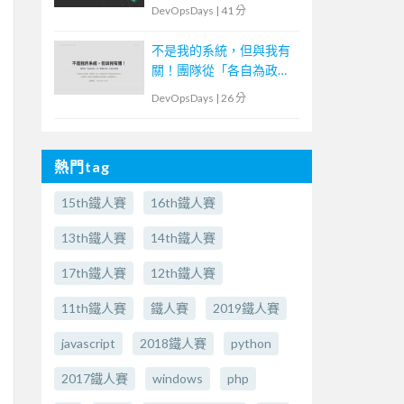
DevOpsDays
|
41 分
不是我的系統，但與我有
關！團隊從「各自為政」
到「群體決策」的協作實
DevOpsDays
|
26 分
踐
熱門tag
15th鐵人賽
16th鐵人賽
13th鐵人賽
14th鐵人賽
17th鐵人賽
12th鐵人賽
11th鐵人賽
鐵人賽
2019鐵人賽
javascript
2018鐵人賽
python
2017鐵人賽
windows
php