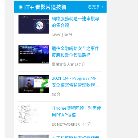
看影片追技術
看更多
網路服務就是一連串搜尋
的集合體
MWC
|
38 分
通往金融網路安全之事件
反應和數位鑑識路徑
臺灣資安大會
|
37 分
2021 Q4 - Progress MFT
安全檔案傳輸管理軟體 -
MOVEit Transfer 培訓課
30 分
程
iThome議程回顧：別再使
用PPAP傳檔
EC NETWORKER
|
44 分
人工智能驅動下的開發者