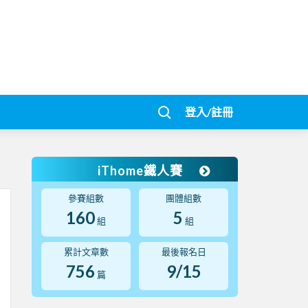
登入/註冊
iThome鐵人賽
參賽組數
團體組數
160
5
組
組
累計文章數
最後報名日
756
9/15
篇