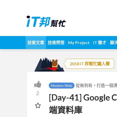
技術文章
技術問答
My Project
iT 徵才
聊
2018 iT 邦幫忙鐵人賽
從無到有，打造一個漂亮乾
Modern Web
2
[Day-41] Google
端資料庫