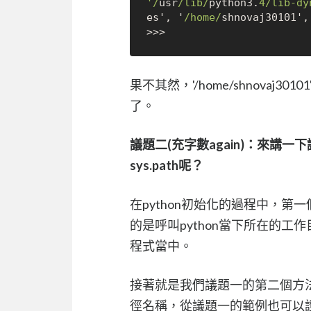
'/
usr
/lib/
python3.
4
/lib-dy
es', '
/home/
shnovaj30101',
>>>
果不其然，'/home/shnovaj
了。
議題二(充字數again)：來講
sys.path呢？
在python初始化的過程中，第一
的是呼叫python當下所在的工
程式當中。
接著就是我們議題一的第二個方法，
徑名稱，從議題一的範例也可以證