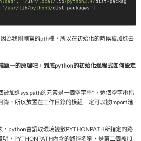
nload', '/
usr
/local/
lib
/python3.4/
dist
-
packag
 '
/usr/
lib
/python3/
dist
-
30101'因為我剛剛寫的pth檔，所以在初始化的時候被加進去
一下議題一的原理吧，到底python的初始化過程式如何設定
個被加進sys.path的元素是一個空字串''，這個空字串指
作目錄，所以放置在工作目錄的模組一定可以被import進
python會讀取環境變數PYTHONPATH所指定的路
明，PYTHONPATH內含的路徑名稱，是第二個被加