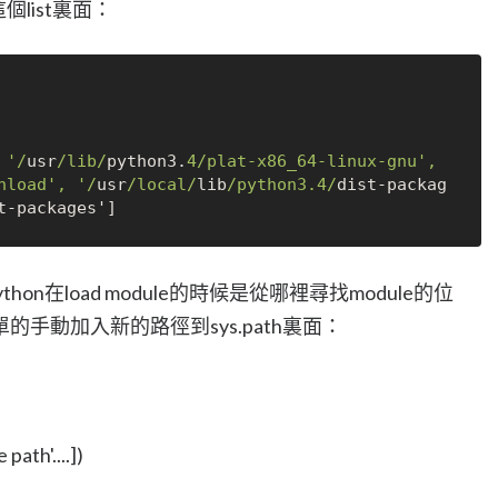
這個list裏面：
 '/
usr
/lib/
python3.
4
/plat-x86_64-linux-gnu', 
nload', '/
usr
/local/
lib
/python3.4/
dist
-
packag
t
-
thon在load module的時候是從哪裡尋找module的位
手動加入新的路徑到sys.path裏面：
path'....])