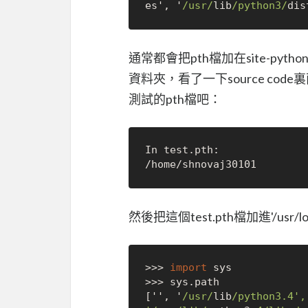
es', '
/usr/
lib
/python3/
dis
通常都會把pth檔加在site-pyth
資料夾，看了一下source code
測試的pth檔吧：
In test.pth:

然後把這個test.pth檔加進'/usr/local
>>>
import
>>>
 sys.path

['', '
/usr/
lib
/python3.4',