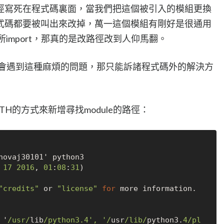
徑寫死在程式碼裏面，當我們把這個被引入的模組更換
式碼都要被叫出來改掉，萬一這個模組有剛好是很通用
所import，那真的是改路徑改到人仰馬翻。
可能會遇到這種麻煩的問題，那只能訴諸程式碼外的解決方
TH的方式來新增尋找module的路徑：
17
2016
, 
01
:
08
:
31
) 

"credits"
 or 
"license"
for
 '
/usr/
lib
/python3.4', '/
usr
/lib/
python3.
4
/pl