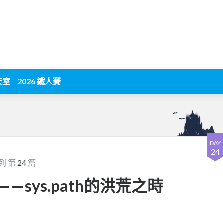
天室
2026 鐵人賽
DAY
24
列 第
24
篇
——sys.path的洪荒之時