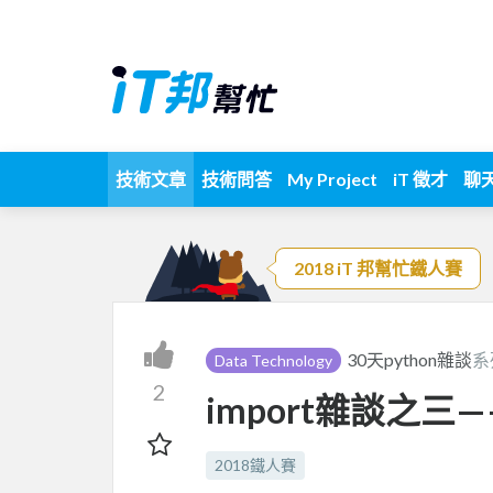
技術文章
技術問答
My Project
iT 徵才
聊
2018 iT 邦幫忙鐵人賽
30天python雜談
系
Data Technology
2
import雜談之三—
2018鐵人賽