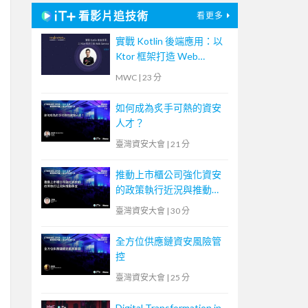
看影片追技術
看更多
實戰 Kotlin 後端應用：以
Ktor 框架打造 Web
Service
MWC
|
23 分
如何成為炙手可熱的資安
人才？
臺灣資安大會
|
21 分
推動上市櫃公司強化資安
的政策執行近況與推動事
宜
臺灣資安大會
|
30 分
全方位供應鏈資安風險管
控
臺灣資安大會
|
25 分
Digital Transformation in