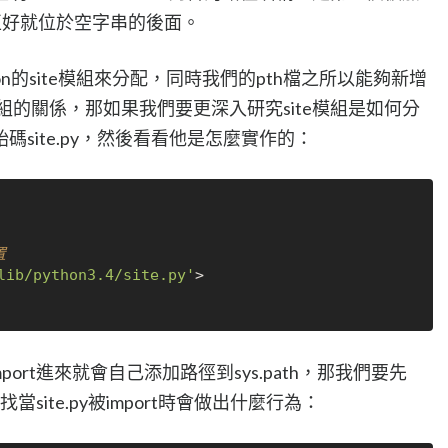
們就正好就位於空字串的後面。
n的site模組來分配，同時我們的pth檔之所以能夠新增
te模組的關係，那如果我們要更深入研究site模組是如何分
site.py，然後看看他是怎麼實作的：
置
lib/python3.4/site.py'
port進來就會自己添加路徑到sys.path，那我們要先
.py'中尋找當site.py被import時會做出什麼行為：