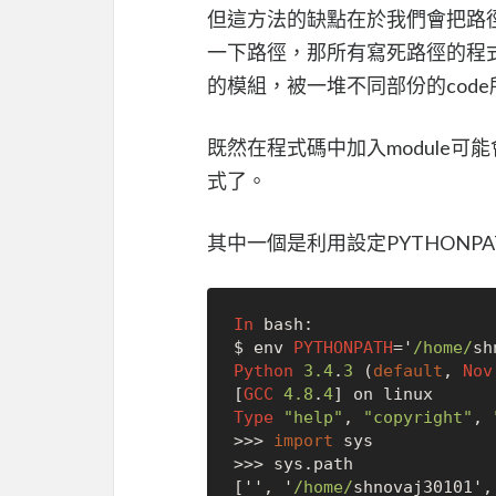
但這方法的缺點在於我們會把路
一下路徑，那所有寫死路徑的程
的模組，被一堆不同部份的code
既然在程式碼中加入module
式了。
其中一個是利用設定PYTHONPA
In
 bash:

$ env 
PYTHONPATH
=
'
/home/
Python
3.4
.
3
 (
default
, 
Nov
[
GCC
4.8
.
4
Type
"help"
, 
"copyright"
, 
>>>
import
>>>
 sys.path

['', '
/home/
shnovaj30101',