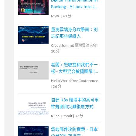
Banking - A Look Into JP
Morgan’s Cloud Journey
MWC
|
63 分
and Developer
Experience
量測雲端身分攻擊面：別
忘記那些邊緣人
Cloud Summit 臺灣雲端大會
|
28 分
老闆，您敏捷和我們不一
樣 - 大型混合敏捷團隊 (
Scrum, Kanban ) 的踩坑經
Hello World Dev Conference
驗
|
36 分
自建 K8s 環境中的高可用
性規劃和災難復原方式
KubeSummit
|
37 分
雲端郵件攻防實戰，日本
企業的生存指南