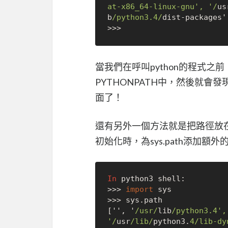
at-x86_64-linux-gnu', '/
us
b
/python3.4/
dist
-
packages'
>>>
當我們在呼叫python的程式之前，先
PYTHONPATH中，然後就會發現sys
面了！
還有另外一個方法就是把路徑放在一個
初始化時，為sys.path添加額
In
>>>
import
>>>
 sys.path

['', '
/usr/
lib
/python3.4',
'/
usr
/lib/
python3.
4
/lib-dy