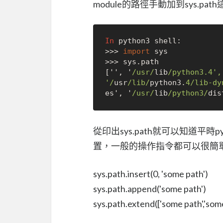
module的路徑手動加到sys.path
In
>>>
import
>>>
 sys.path

['', '
/usr/
lib
/python3.4',
'/
usr
/lib/
python3.
4
/lib-dy
es', '
/usr/
lib
/python3/
dis
從印出sys.path就可以知道平時py
置，一般的操作指令都可以很簡單的
sys.path.insert(0, 'some path')
sys.path.append('some path')
sys.path.extend(['some path','some 