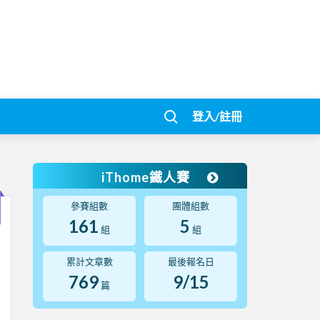
登入/註冊
iThome鐵人賽
參賽組數
團體組數
161
5
組
組
累計文章數
最後報名日
769
9/15
篇