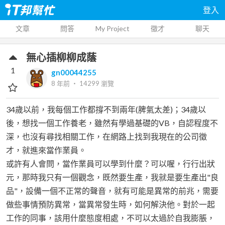
登入
文章
問答
My Project
徵才
聊天
無心插柳柳成蔭
1
gn00044255
8 年前
‧
14299
瀏覽
34歲以前，我每個工作都撐不到兩年(脾氣太差)；34歲以
後，想找一個工作養老，雖然有學過基礎的VB，自認程度不
深，也沒有尋找相關工作，在網路上找到我現在的公司徵
才，就進來當作業員。
或許有人會問，當作業員可以學到什麼？可以喔，行行出狀
元，那時我只有一個觀念，既然要生產，我就是要生產出"良
品"，設備一個不正常的聲音，就有可能是異常的前兆，需要
做些事情預防異常，當異常發生時，如何解決他。對於一起
工作的同事，該用什麼態度相處，不可以太過於自我膨脹，