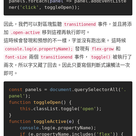
panels.forEach(
panel
 =>
 panel.addEventListe
ner(
'click'
因此，我們可以對區塊監聽
事件，並且將添
transitionend
加
移到這裡再執行即可。
.open-active
這時候會發現和預想的不一樣，字並沒有跑出來。 這時候
發現有
和
console.log(e.propertyName);
flex-grow
兩個
事件，
被執行了
font-size
transitionend
toggle()
兩次，所以字又藏了回去。因此只要寫個判斷式讓觸法一次
即可。
const
 panels = 
document
.querySelectorAll(
'.
panel'
function
toggleOpen
(
) 
{

this
.classList.toggle(
'open'
);

function
toggleActive
(
e
) 
{

console
.log(e.propertyName);

if
 (e.propertyName.includes(
'flex'
)) {
