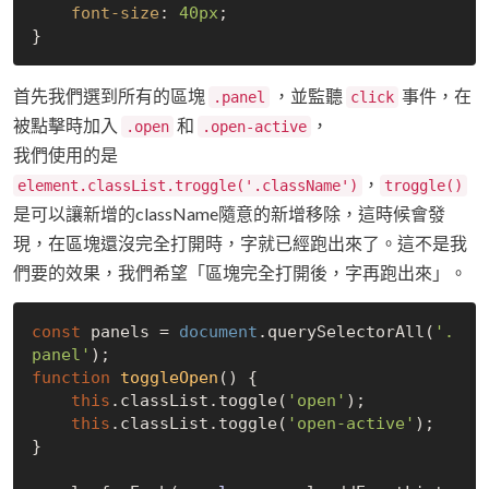
font-size
: 
40px
;

首先我們選到所有的區塊
，並監聽
事件，在
.panel
click
被點擊時加入
和
，
.open
.open-active
我們使用的是
，
element.classList.troggle('.className')
troggle()
是可以讓新增的className隨意的新增移除，這時候會發
現，在區塊還沒完全打開時，字就已經跑出來了。這不是我
們要的效果，我們希望「區塊完全打開後，字再跑出來」。
const
 panels = 
document
.querySelectorAll(
'.
panel'
function
toggleOpen
(
) 
{

this
.classList.toggle(
'open'
);

this
.classList.toggle(
'open-active'
);

}
