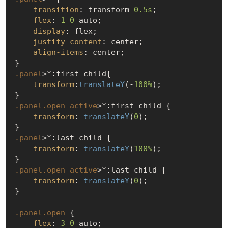
transition
: transform 
0.5s
;

flex
: 
1
0
 auto;

display
: flex;

justify-content
: center;

align-items
: center;

.panel
>*
:first-child
{

transform
:
translateY
(-
100%
);

.panel
.open-active
>*
:first-child
 {

transform
: 
translateY
(
0
);

.panel
>*
:last-child
 {

transform
: 
translateY
(
100%
);

.panel
.open-active
>*
:last-child
 {

transform
: 
translateY
(
0
);

}

.panel
.open
 {

flex
: 
3
0
 auto;
