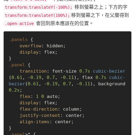
移到螢幕之上；下方的字
transform:translateY(-100%);
移到螢幕之下，在父層得到
transform:translateY(100%);
會回到原本應該在的位置。
.open-active
.panels
 {

overflow
: hidden;

display
: flex;

.panel
 {

transition
: font-size 
0.7s
cubic-bezier
(
0.61
, -
0.19
, 
0.7
, -
0.11
), flex 
0.7s
cubic-
bezier
(
0.61
, -
0.19
, 
0.7
, -
0.11
), background 
0.2s
;

flex
: 
1
0
 auto;

display
: flex;

flex-direction
: column;

justify-content
: center;

align-items
: center;

.panel
>* {
