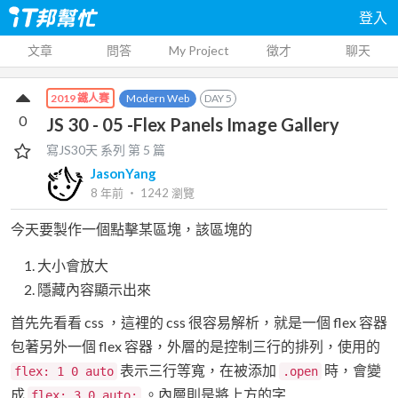
登入
文章
問答
My Project
徵才
聊天
Modern Web
DAY
5
2019 鐵人賽
0
JS 30 - 05 -Flex Panels Image Gallery
寫JS30天
系列 第
5
篇
JasonYang
8 年前
‧
1242
瀏覽
今天要製作一個點擊某區塊，該區塊的
大小會放大
隱藏內容顯示出來
首先先看看 css ，這裡的 css 很容易解析，就是一個 flex 容器
包著另外一個 flex 容器，外層的是控制三行的排列，使用的
表示三行等寬，在被添加
時，會變
flex: 1 0 auto
.open
成
。內層則是將上方的字
flex: 3 0 auto;