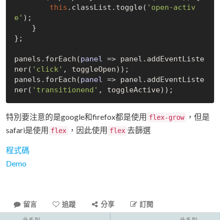
this
.classList.toggle(
'open-activ
e'
);

    }

};

panels.forEach(
panel
 =>
 panel.addEventListe
ner(
'click'
, toggleOpen));

panels.forEach(
panel
 =>
 panel.addEventListe
ner(
'transitionend'
特別要注意的是google和firefox都是使用
，但是
flex-grow
safari是使用
，因此使用
去篩選
flex
flex
程式碼
Demo
留言
追蹤
分享
訂閱